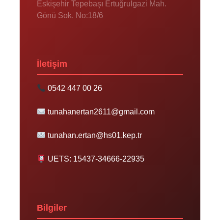
Eskişehir Tepebaşı Ertuğrulgazi Mah.
Gönü Sok. No:18/6
İletişim
0542 447 00 26
tunahanertan2611@gmail.com
tunahan.ertan@hs01.kep.tr
UETS: 15437-34666-22935
Bilgiler