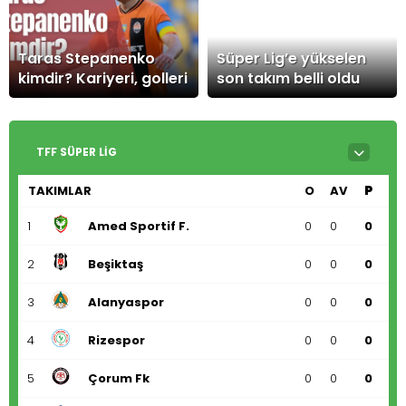
Taras Stepanenko
Süper Lig’e yükselen
kimdir? Kariyeri, golleri
son takım belli oldu
TFF SÜPER LIG
TAKIMLAR
O
AV
P
1
Amed Sportif F.
0
0
0
2
Beşiktaş
0
0
0
3
Alanyaspor
0
0
0
4
Rizespor
0
0
0
5
Çorum Fk
0
0
0