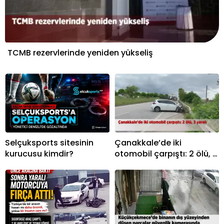
TCMB rezervlerinde yeniden yükseliş
Selçuksports sitesinin
Çanakkale’de iki
kurucusu kimdir?
otomobil çarpıştı: 2 ölü, 3
yaralı