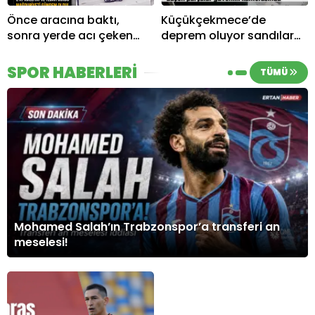
Önce aracına baktı,
Küçükçekmece’de
sonra yerde acı çeken
deprem oluyor sandılar
motorcuya tepki
ama olay başkaydı
gösterdi…
SPOR HABERLERİ
TÜMÜ
Mohamed Salah’ın Trabzonspor’a transferi an
meselesi!