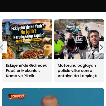
Ünlü Sanatçı, Yeni Albümüyle Müzik
Dünyasına Bomba Gibi Döndü
Dünya Şampiyonasında Büyük
Heyecan: Final Maçı Özetleri
Eskişehir’de Gidilecek
Motorunu bağlayan
Popüler Mekanlar,
polisle yıllar sonra
Kamp ve Piknik
Antalya’da karşılaştı
Popüler Oyunun Yeni Sezonu
Alanları
Heyecan Yarattı