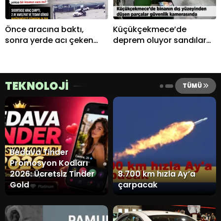
Önce aracına baktı,
Küçükçekmece’de
sonra yerde acı çeken
deprem oluyor sandılar
motorcuya tepki
ama olay başkaydı
gösterdi…
TEKNOLOJİ
TÜMÜ
Bedava Tinder
Promosyon Kodları
2026: Ücretsiz Tinder
8.700 km hızla Ay’a
Gold
çarpacak