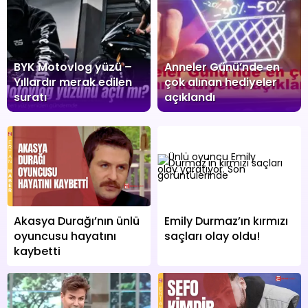
BYK Motovlog yüzü –
Anneler Günü’nde en
Yıllardır merak edilen
çok alınan hediyeler
suratı
açıklandı
Akasya Durağı’nın ünlü
Emily Durmaz’ın kırmızı
oyuncusu hayatını
saçları olay oldu!
kaybetti