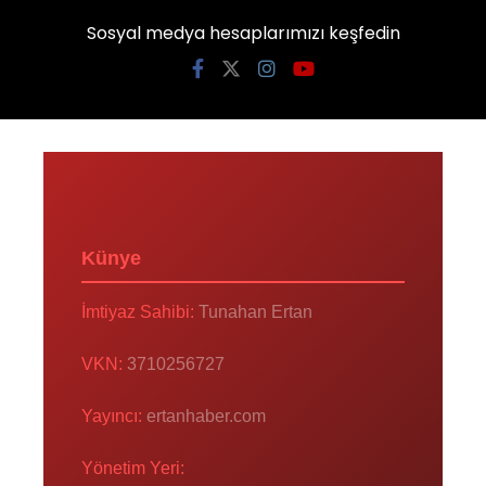
Sosyal medya hesaplarımızı keşfedin
Künye
İmtiyaz Sahibi:
Tunahan Ertan
VKN:
3710256727
Yayıncı:
ertanhaber.com
Yönetim Yeri: