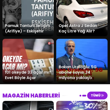
Pamuk Tantuni iletişim
Opel Astra J Sedan
(Arifiye) – Eskişehir
Kaç Litre Yağ Alır?
Bakan Uraloğlu: 5G
101 okeyde 33 açar mı?
abone sayısı 34
Evet Böyle Açar
milyona yaklaştı
MAGAZİN HABERLERİ
TÜMÜ