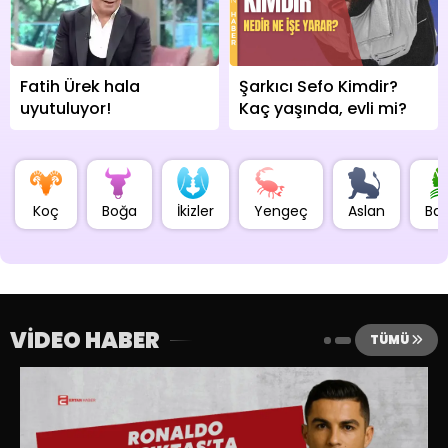
Fatih Ürek hala
Şarkıcı Sefo Kimdir?
uyutuluyor!
Kaç yaşında, evli mi?
Koç
Boğa
İkizler
Yengeç
Aslan
Ba
VİDEO HABER
TÜMÜ