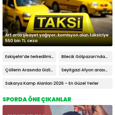
Art arta şikayet yağıyor, komisyon alan taksiciye
550 bin TL ceza
Eskişehir’de terkedilmiş
Bilecik Gölpazarı’nda
villa tüyleriniz
Ne Yenir, Ne İçilir? Neyi
ürperecek
Meşhur?
Çöllerin Arasında Gizli
Seyitgazi Afyon arası
bir İran Şehri: Yezd
kaç kilometre?
Sakarya Kamp Alanları 2026 – En Güzel Yerler
SPORDA ÖNE ÇIKANLAR