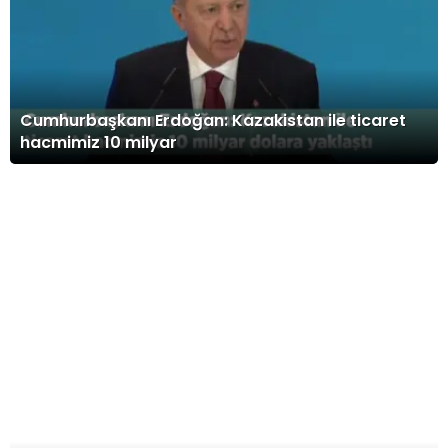
Oscar Ödülleri Sahiplerini Buldu: İşte
En İyi Film
Cumhurbaşkanı Erdoğan: Kazakistan ile ticaret
hacmimiz 10 milyar
Teknoloji Devi Apple, Yeni iPhone
Modelini Tanıttı
Korkunç kaza kameralara yansıdı