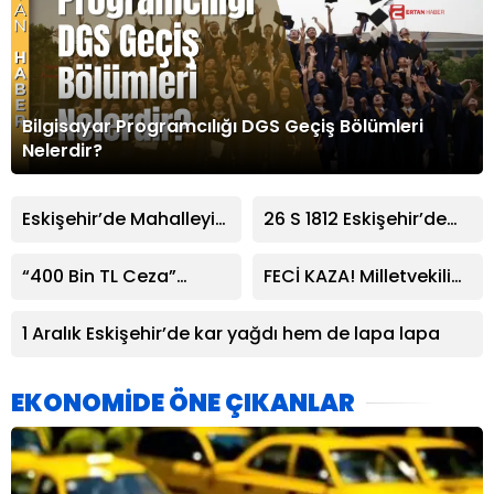
Bilgisayar Programcılığı DGS Geçiş Bölümleri
Nelerdir?
Eskişehir’de Mahalleyi
26 S 1812 Eskişehir’de
Ayağa Kaldıran Çocuk
Servis Aracı Bisiklet
Çetesi!
Yoluna Park Etti!
“400 Bin TL Ceza”
FECİ KAZA! Milletvekili
Diyaloğu Viral Oldu:
Ayşen Gürcan
Kurye Çetin Can
yaralandı, 1 kişi
1 Aralık Eskişehir’de kar yağdı hem de lapa lapa
Konuştu
hayatını kaybetti
EKONOMİDE ÖNE ÇIKANLAR