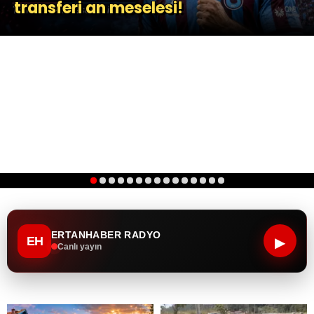
transferi an meselesi!
1
2
3
4
5
6
7
8
9
10
11
12
13
14
15
ERTANHABER RADYO
EH
▶
Canlı yayın