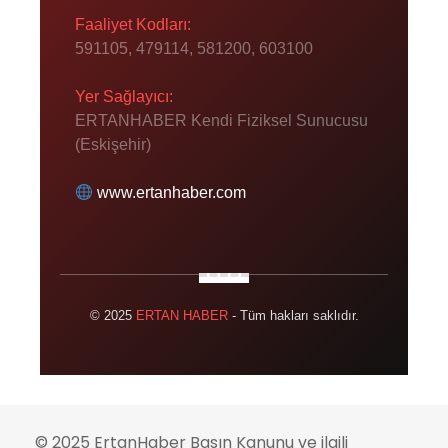
Faaliyet Kodları:
591105, 479114, 581200, 603100
Yer Sağlayıcı:
ERTANHABER Kendi Fiziksel Sunucusu
(Eskişehir)
www.ertanhaber.com
© 2025
ERTAN HABER
- Tüm hakları saklıdır.
© 2025 ErtanHaber Basın Kanunu ve ilgili