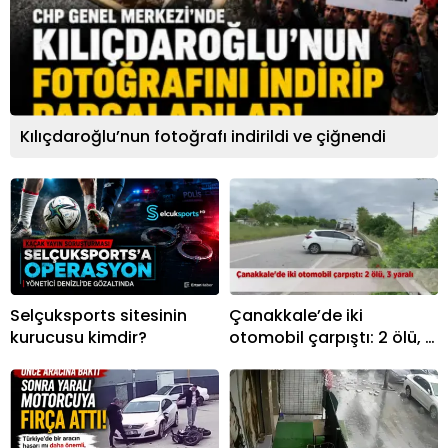
17
Samsunspor
0
0
0
18
Trabzonspor
0
0
0
Kılıçdaroğlu’nun fotoğrafı indirildi ve çiğnendi
Selçuksports sitesinin
Çanakkale’de iki
kurucusu kimdir?
otomobil çarpıştı: 2 ölü, 3
yaralı