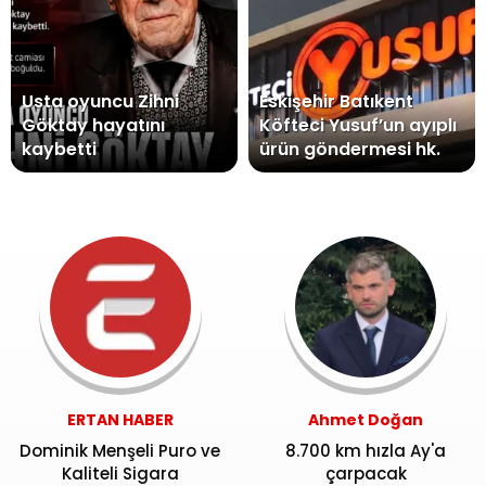
Usta oyuncu Zihni
Eskişehir Batıkent
Göktay hayatını
Köfteci Yusuf’un ayıplı
kaybetti
ürün göndermesi hk.
ERTAN HABER
Ahmet Doğan
Dominik Menşeli Puro ve
8.700 km hızla Ay'a
Kaliteli Sigara
çarpacak