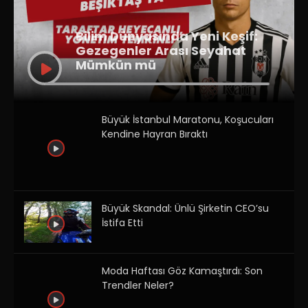
Bilim Dünyasında Yeni Keşif:
Gezegenler Arası Seyahat
Mümkün mü
Büyük İstanbul Maratonu, Koşucuları
Kendine Hayran Bıraktı
Büyük Skandal: Ünlü Şirketin CEO’su
İstifa Etti
Moda Haftası Göz Kamaştırdı: Son
Trendler Neler?