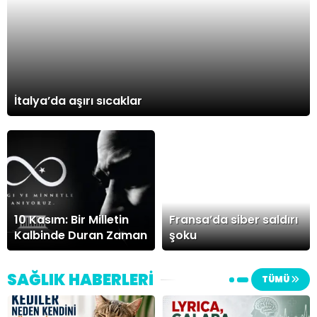
İtalya’da aşırı sıcaklar
10 Kasım: Bir Milletin
Fransa’da siber saldırı
Kalbinde Duran Zaman
şoku
SAĞLIK HABERLERİ
TÜMÜ