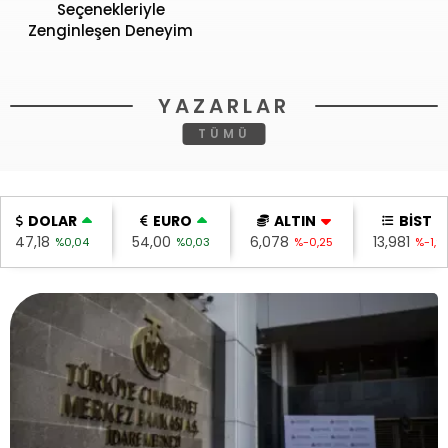
Seçenekleriyle
Zenginleşen Deneyim
YAZARLAR
TÜMÜ
DOLAR
EURO
ALTIN
BİST
47,18
54,00
6,078
13,981
%0,04
%0,03
%-0,25
%-1,9