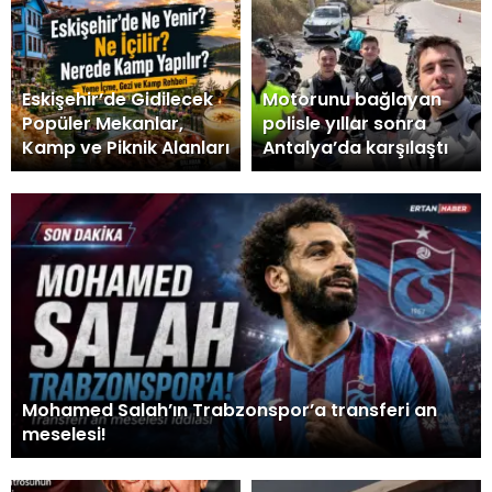
Eskişehir’de Gidilecek
Motorunu bağlayan
Popüler Mekanlar,
polisle yıllar sonra
Kamp ve Piknik Alanları
Antalya’da karşılaştı
Mohamed Salah’ın Trabzonspor’a transferi an
meselesi!