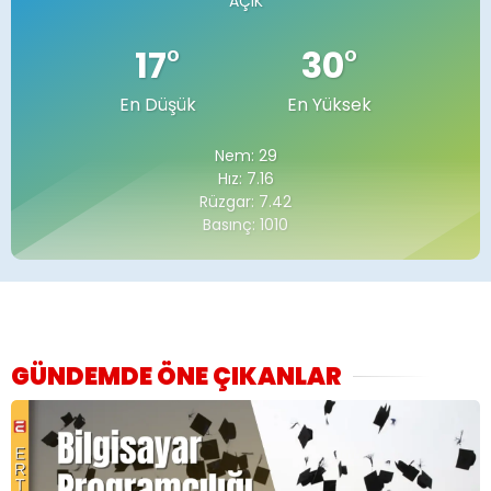
AÇIK
17
°
30
°
En Düşük
En Yüksek
Nem: 29
Hız: 7.16
Rüzgar: 7.42
Basınç: 1010
GÜNDEMDE ÖNE ÇIKANLAR