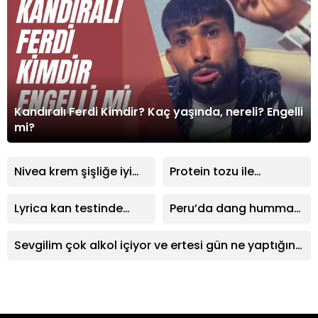
Kandıralı Ferdi Kimdir? Kaç yaşında, nereli? Engelli
mi?
Nivea krem şişliğe iyi
Protein tozu ile
gelir mi?
antibiyotik içilir mi?
Lyrica kan testinde
Peru’da dang humması
çıkar mı sorun yaratır
vakası 73 bini aştı
mı?
Sevgilim çok alkol içiyor ve ertesi gün ne yaptığını
hatırlamıyor