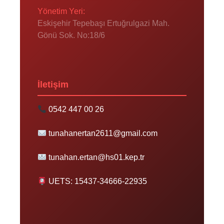
Yönetim Yeri:
Eskişehir Tepebaşı Ertuğrulgazi Mah.
Gönü Sok. No:18/6
İletişim
0542 447 00 26
tunahanertan2611@gmail.com
tunahan.ertan@hs01.kep.tr
UETS: 15437-34666-22935