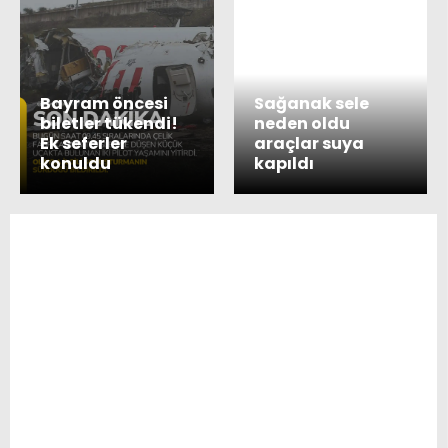
Bayram öncesi
Sağanak sele
biletler tükendi!
neden oldu
Ek seferler
araçlar suya
konuldu
kapıldı