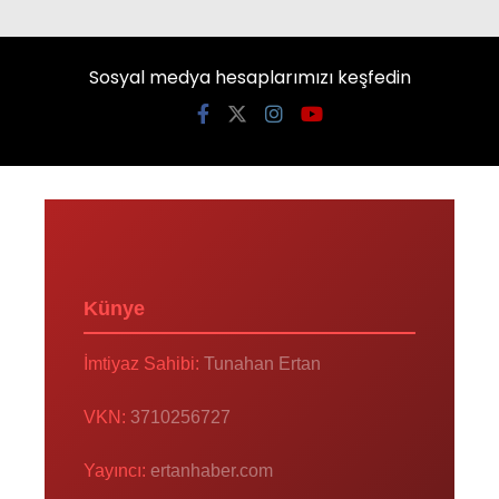
Sosyal medya hesaplarımızı keşfedin
Künye
İmtiyaz Sahibi:
Tunahan Ertan
VKN:
3710256727
Yayıncı:
ertanhaber.com