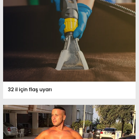
32 il için flaş uyarı