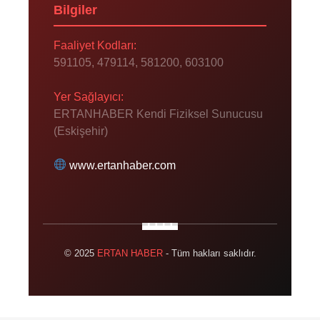
Bilgiler
Faaliyet Kodları:
591105, 479114, 581200, 603100
Yer Sağlayıcı:
ERTANHABER Kendi Fiziksel Sunucusu
(Eskişehir)
www.ertanhaber.com
© 2025
ERTAN HABER
- Tüm hakları saklıdır.