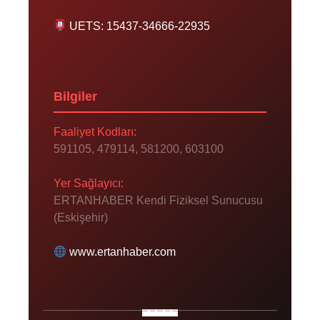
UETS: 15437-34666-22935
Bilgiler
Faaliyet Kodları:
591105, 479114, 581200, 603100
Yer Sağlayıcı:
ERTANHABER Kendi Fiziksel Sunucusu
(Eskişehir)
www.ertanhaber.com