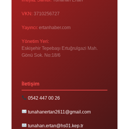
VKN:
3710256727
Yayıncı:
ertanhaber.com
Yönetim Yeri:
Eskişehir Tepebaşı Ertuğrulgazi Mah.
Gönü Sok. No:18/6
İletişim
0542 447 00 26
tunahanertan2611@gmail.com
tunahan.ertan@hs01.kep.tr