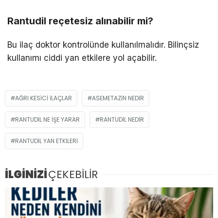
Rantudil reçetesiz alınabilir mi?
Bu ilaç doktor kontrolünde kullanılmalıdır. Bilinçsiz
kullanımı ciddi yan etkilere yol açabilir.
AĞRI KESICI ILAÇLAR
ASEMETAZIN NEDIR
RANTUDIL NE IŞE YARAR
RANTUDIL NEDIR
RANTUDIL YAN ETKILERI
İLGİNİZİ
ÇEKEBİLİR