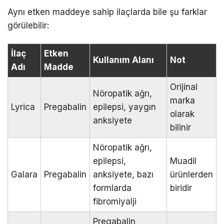
Aynı etken maddeye sahip ilaçlarda bile şu farklar
görülebilir:
İlaç
Etken
Kullanım Alanı
Not
Adı
Madde
Orijinal
Nöropatik ağrı,
marka
Lyrica
Pregabalin
epilepsi, yaygın
olarak
anksiyete
bilinir
Nöropatik ağrı,
epilepsi,
Muadil
Galara
Pregabalin
anksiyete, bazı
ürünlerden
formlarda
biridir
fibromiyalji
Pregabalin