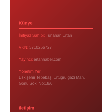
Künye
İmtiyaz Sahibi:
Tunahan Ertan
VKN:
3710256727
Yayıncı:
ertanhaber.com
Yönetim Yeri:
Eskişehir Tepebaşı Ertuğrulgazi Mah.
Gönü Sok. No:18/6
İletişim