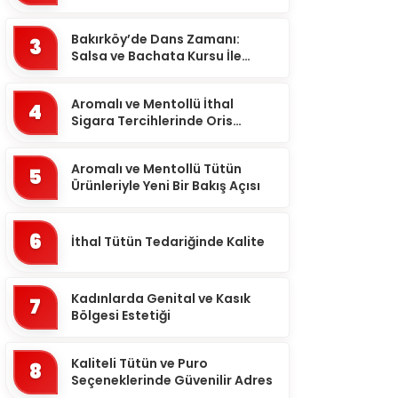
meselesi!
Ardahan
Bakırköy’de Dans Zamanı:
Artvin
3
Salsa ve Bachata Kursu İle
Aydın
Ritmi Yakalayın!
Balıkesir
Aromalı ve Mentollü İthal
4
Sigara Tercihlerinde Oris
Bartın
Markası
Batman
Aromalı ve Mentollü Tütün
5
Ürünleriyle Yeni Bir Bakış Açısı
Bayburt
Bilecik
6
İthal Tütün Tedariğinde Kalite
Bingöl
Bitlis
Kadınlarda Genital ve Kasık
7
Bolu
Bölgesi Estetiği
Burdur
Kaliteli Tütün ve Puro
8
Bursa
Seçeneklerinde Güvenilir Adres