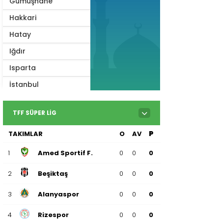
Gümüşhane
Hakkari
Hatay
Iğdır
Isparta
İstanbul
İzmir
TFF SÜPER LIG
Kahramanmaraş
TAKIMLAR
O
AV
P
Karabük
Karaman
1
Amed Sportif F.
0
0
0
Kars
2
Beşiktaş
0
0
0
Kastamonu
3
Alanyaspor
0
0
0
Kayseri
4
Rizespor
0
0
0
Kilis