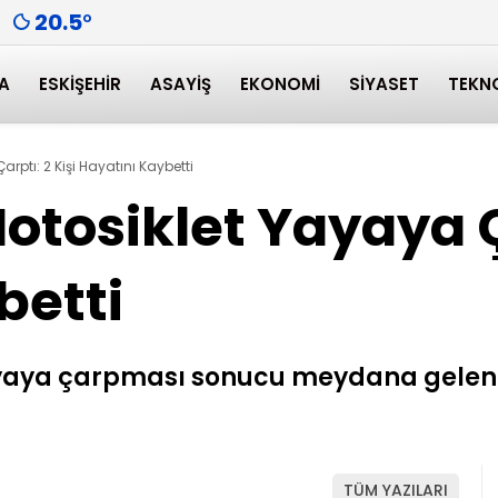
20.5
°
A
ESKIŞEHIR
ASAYIŞ
EKONOMI
SIYASET
TEKN
ptı: 2 Kişi Hayatını Kaybetti
tosiklet Yayaya Ça
betti
aya çarpması sonucu meydana gelen tr
TÜM YAZILARI