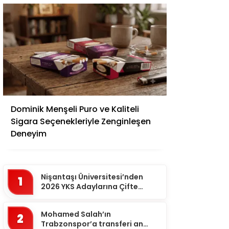
Adana
Dominik Menşeli Puro ve Kaliteli
Adıyaman
Sigara Seçenekleriyle Zenginleşen
Afyonkarahisar
Deneyim
Ağrı
Aksaray
Nişantaşı Üniversitesi’nden
1
Amasya
2026 YKS Adaylarına Çifte
Güvence: Sabit Ücret ve
Ankara
Kesintisiz Burs
Mohamed Salah’ın
2
Antalya
Trabzonspor’a transferi an