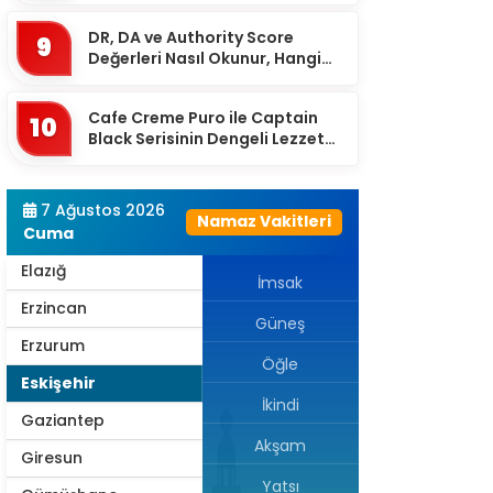
Çanakkale
DR, DA ve Authority Score
9
Çankırı
Değerleri Nasıl Okunur, Hangi
Eşikten Sonra Anlam Kazanır?
Çorum
Cafe Creme Puro ile Captain
Denizli
10
Black Serisinin Dengeli Lezzet
Diyarbakır
Dünyası
Düzce
7 Ağustos 2026
Namaz Vakitleri
Edirne
Cuma
Elazığ
İmsak
Erzincan
Güneş
Erzurum
Öğle
Eskişehir
İkindi
Gaziantep
Akşam
Giresun
Yatsı