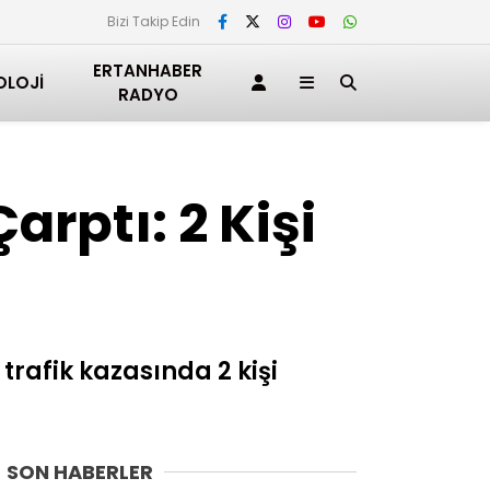
Bizi Takip Edin
ERTANHABER
OLOJI
RADYO
rptı: 2 Kişi
afik kazasında 2 kişi
SON HABERLER