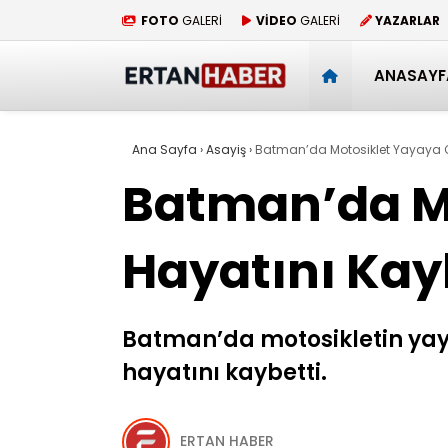
FOTO
GALERİ
VİDEO
GALERİ
YAZARLAR
ANASAYF
Ana Sayfa
›
Asayiş
›
Batman’da Motosiklet Yayaya Çar
Batman’da Mo
Hayatını Kay
Batman’da motosikletin yay
hayatını kaybetti.
ERTAN HABER