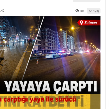
:47
46
Asayiş