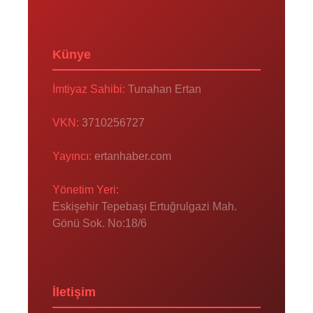
Künye
İmtiyaz Sahibi:
Tunahan Ertan
VKN:
3710256727
Yayıncı:
ertanhaber.com
Yönetim Yeri:
Eskişehir Tepebaşı Ertuğrulgazi Mah.
Gönü Sok. No:18/6
İletişim