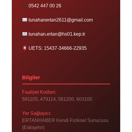
0542 447 00 26
tunahanertan2611@gmail.com
tunahan.ertan@hs01.kep.tr
UETS: 15437-34666-22935
Bilgiler
Faaliyet Kodları:
591105, 479114, 581200, 603100
Yer Sağlayıcı:
ERTANHABER Kendi Fiziksel Sunucusu
(Eskişehir)