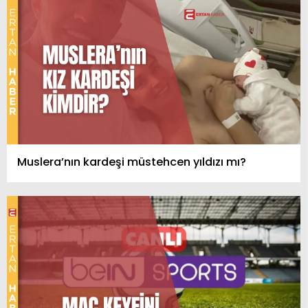
Muslera’nın kardeşi müstehcen yıldızı mı?