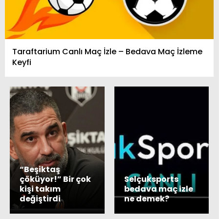
Taraftarium Canlı Maç İzle – Bedava Maç İzleme
Keyfi
“Beşiktaş
çöküyor!” Bir çok
Selçuksports
kişi takım
bedava maç izle
değiştirdi
ne demek?