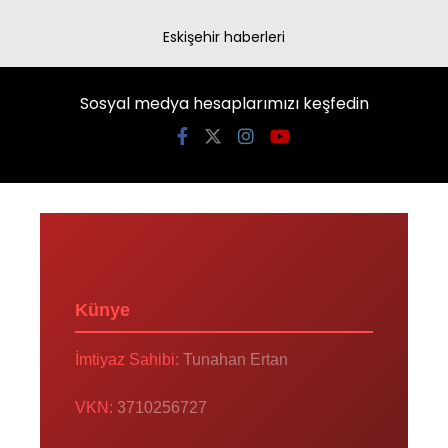
Eskişehir haberleri
Sosyal medya hesaplarımızı keşfedin
Künye
İmtiyaz Sahibi:
Tunahan Ertan
VKN:
3710256727