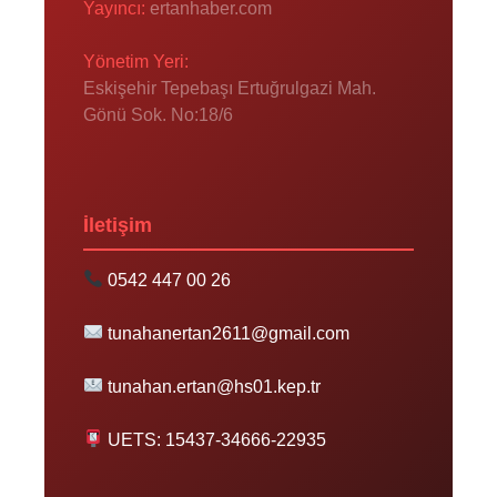
Yayıncı:
ertanhaber.com
Yönetim Yeri:
Eskişehir Tepebaşı Ertuğrulgazi Mah.
Gönü Sok. No:18/6
İletişim
0542 447 00 26
tunahanertan2611@gmail.com
tunahan.ertan@hs01.kep.tr
UETS: 15437-34666-22935