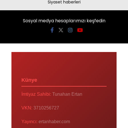
Siyaset haberleri
Sosyal medya hesaplarımızı keşfedin
Künye
İmtiyaz Sahibi:
Tunahan Ertan
VKN:
3710256727
Yayıncı:
ertanhaber.com