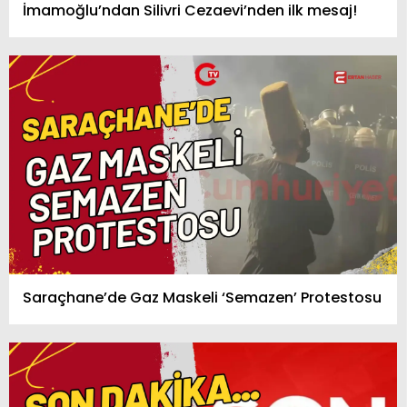
İmamoğlu’ndan Silivri Cezaevi’nden ilk mesaj!
Saraçhane’de Gaz Maskeli ‘Semazen’ Protestosu