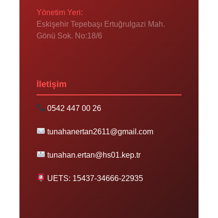
Yönetim Yeri:
Eskişehir Tepebaşı Ertuğrulgazi Mah.
Gönü Sok. No:18/6
İletişim
0542 447 00 26
tunahanertan2611@gmail.com
tunahan.ertan@hs01.kep.tr
UETS: 15437-34666-22935