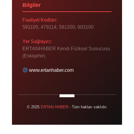
Bilgiler
Faaliyet Kodları:
591105, 479114, 581200, 603100
Yer Sağlayıcı:
ERTANHABER Kendi Fiziksel Sunucusu
(Eskişehir)
www.ertanhaber.com
© 2025
ERTAN HABER
- Tüm hakları saklıdır.