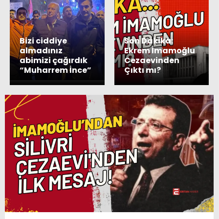
Bizi ciddiye
Son Dakika:
almadınız
Ekrem İmamoğlu
abimizi çağırdık
Cezaevinden
“Muharrem İnce”
Çıktı mı?