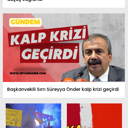
Başkanvekili Sırrı Süreyya Önder kalp krizi geçirdi