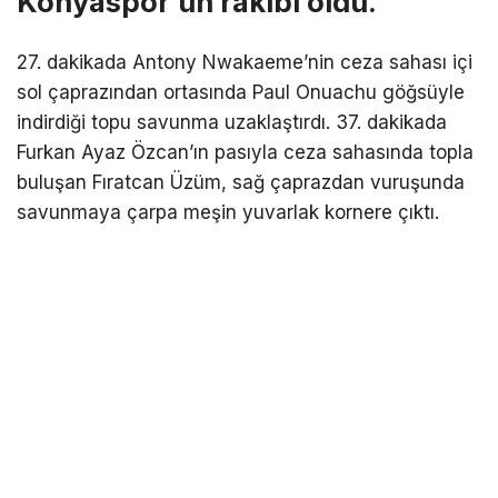
Konyaspor’un rakibi oldu.
27. dakikada Antony Nwakaeme’nin ceza sahası içi
sol çaprazından ortasında Paul Onuachu göğsüyle
indirdiği topu savunma uzaklaştırdı. 37. dakikada
Furkan Ayaz Özcan’ın pasıyla ceza sahasında topla
buluşan Fıratcan Üzüm, sağ çaprazdan vuruşunda
savunmaya çarpa meşin yuvarlak kornere çıktı.