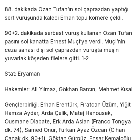
88. dakikada Ozan Tufan’ın sol çaprazdan yaptığı
sert vuruşunda kaleci Erhan topu kornere çeldi.
90+2. dakikada serbest vuruş kullanan Ozan Tufan
pasını sol kanatta Ernest Muçi’ye verdi. Muçi’nin
ceza sahası dışı sol çaprazdan vuruşta meşin
yuvarlak köşeden filelere gitti. 1-2
Stat: Eryaman
Hakemler: Ali Yılmaz, Gökhan Barcın, Mehmet Kısal
Gençlerbirliği: Erhan Erentürk, Fıratcan Üzüm, Yiğit
Hamza Aydar, Arda Çelik, Matej Hanousek,
Ousmane Diabate, Erk Arda Aslan (Franco Tongya
dk. 74), Samed Onur, Furkan Ayaz Özcan (Cihan
Çanak dk. 90+1), Göktan Gürpüz, Ensar Kemaloğlu