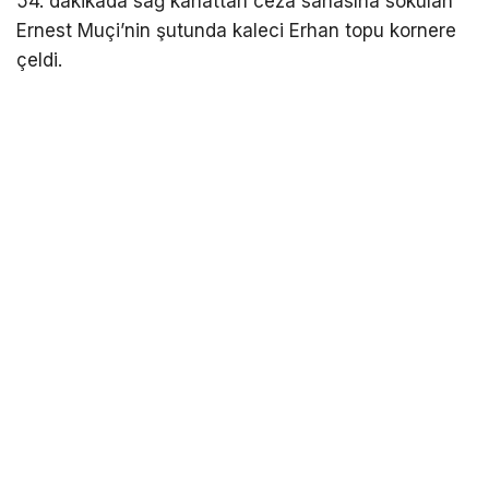
54. dakikada sağ kanattan ceza sahasına sokulan
Ernest Muçi’nin şutunda kaleci Erhan topu kornere
çeldi.