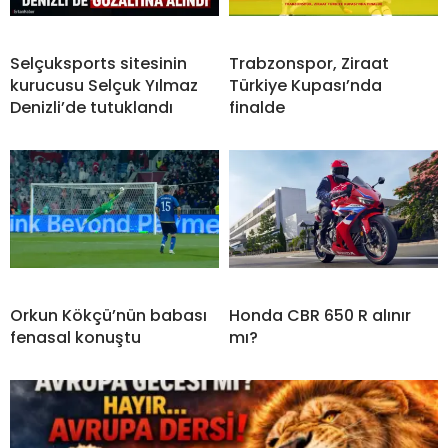
Selçuksports sitesinin
Trabzonspor, Ziraat
kurucusu Selçuk Yılmaz
Türkiye Kupası’nda
Denizli’de tutuklandı
finalde
Orkun Kökçü’nün babası
Honda CBR 650 R alınır
fenasal konuştu
mı?