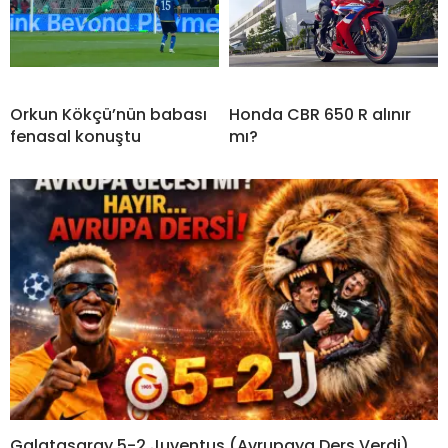
Orkun Kökçü’nün babası
Honda CBR 650 R alınır
fenasal konuştu
mı?
Galatasaray 5-2 Juventus (Avrupaya Ders Verdi)