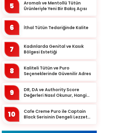
Batman
Aromalı ve Mentollü Tütün
5
Ürünleriyle Yeni Bir Bakış Açısı
Bayburt
Bilecik
6
İthal Tütün Tedariğinde Kalite
Bingöl
Bitlis
Kadınlarda Genital ve Kasık
7
Bolu
Bölgesi Estetiği
Burdur
Kaliteli Tütün ve Puro
8
Bursa
Seçeneklerinde Güvenilir Adres
Çanakkale
DR, DA ve Authority Score
9
Çankırı
Değerleri Nasıl Okunur, Hangi
Eşikten Sonra Anlam Kazanır?
Çorum
Cafe Creme Puro ile Captain
Denizli
10
Black Serisinin Dengeli Lezzet
Diyarbakır
Dünyası
Düzce