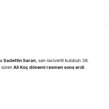
da
Sadettin Saran
, sarı-lacivertli kulübün 38.
r süren
Ali Koç dönemi resmen sona erdi
.