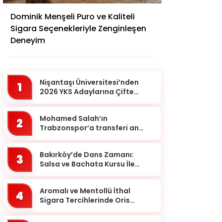
Adana
Dominik Menşeli Puro ve Kaliteli
Adıyaman
Sigara Seçenekleriyle Zenginleşen
Afyonkarahisar
Deneyim
Ağrı
Aksaray
Nişantaşı Üniversitesi’nden
1
Amasya
2026 YKS Adaylarına Çifte
Güvence: Sabit Ücret ve
Ankara
Kesintisiz Burs
Mohamed Salah’ın
2
Antalya
Trabzonspor’a transferi an
meselesi!
Ardahan
Bakırköy’de Dans Zamanı:
Artvin
3
Salsa ve Bachata Kursu İle
Aydın
Ritmi Yakalayın!
Balıkesir
Aromalı ve Mentollü İthal
4
Sigara Tercihlerinde Oris
Bartın
Markası