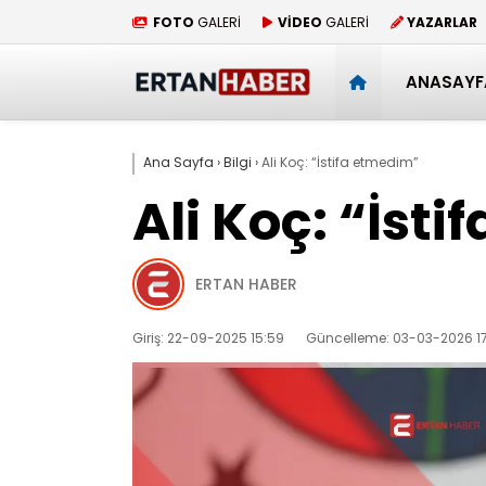
FOTO
GALERİ
VİDEO
GALERİ
YAZARLAR
ANASAYF
Ana Sayfa
›
Bilgi
›
Ali Koç: “İstifa etmedim”
Ali Koç: “İst
ERTAN HABER
Giriş: 22-09-2025 15:59
Güncelleme: 03-03-2026 17