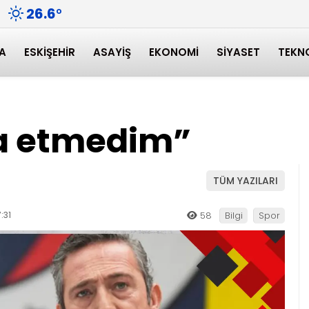
26.6
°
A
ESKIŞEHIR
ASAYIŞ
EKONOMI
SIYASET
TEKN
ifa etmedim”
TÜM YAZILARI
:31
58
Bilgi
Spor