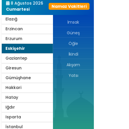
8 Ağustos 2026
Namaz Vakitleri
Edirne
Cumartesi
Elazığ
İmsak
Erzincan
Güneş
Erzurum
Öğle
Eskişehir
İkindi
Gaziantep
Akşam
Giresun
Yatsı
Gümüşhane
Hakkari
Hatay
Iğdır
Isparta
İstanbul