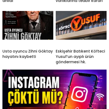
anıldı
varlıklarına tedbir kararı
Usta oyuncu Zihni Göktay
Eskişehir Batıkent Köfteci
hayatını kaybetti
Yusuf’un ayıplı ürün
göndermesi hk.