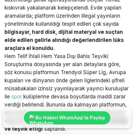
kıskıvrak yakalanarak kelepçelendi. Evde yapılan
aramalarda; platform üzerinden illegal yayınların
yönetiminde kullanıldığı tespit edilen çok sayıda
bilgisayar, hard disk, dijital materyal ve suçtan
elde edilen gelirle alındığı değerlendirilen lüks
araçlara el konuldu
.
Hem Telif İhlali Hem Yasa Dışı Bahis Teşviki
Soruşturma dosyasında yer alan detaylara göre,
söz konusu platformun Trendyol Süper Lig, Avrupa
kupaları ve dünyanın önde gelen liglerindeki şifreli
müsabakaları izinsiz yayınlayarak yayıncı kuruluşlar
ile
spor
kulüplerine devasa boyutlarda maddi zarar
verdiği belirlendi. Bununla da kalmayan platformun,
ana sayfa ve yayın ekranları üzerinden kullanıcıları
Bu Haberi WhatsApp'ta Paylaş
doğrudan
yasa dışı bahis sitelerine yönlendirdiği
ve teşvik ettiği
saptandı.