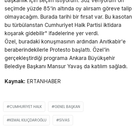
başkanlık için seçim istiyorum. Söz veriyorum ön
seçimde yüzde 85'in altında oy alırsam göreve talip
olmayacağım. Burada tarihi bir fırsat var. Bu kasotan
bu türbülanstan Cumhuriyet Halk Partisi iktidara
koşarak gidebilir" ifadelerine yer verdi.
Özel, buradaki konuşmasının ardından Anıtkabir'e
beraberindekilerle Protesto başlattı. Özel'in
gerçekleştirdiği programa Ankara Büyükşehir
Belediye Başkanı Mansur Yavaş da katılım sağladı.
Kaynak:
ERTANHABER
CUMHURIYET HALK
GENEL BAŞKAN
KEMAL KILIÇDAROĞLU
SIVAS