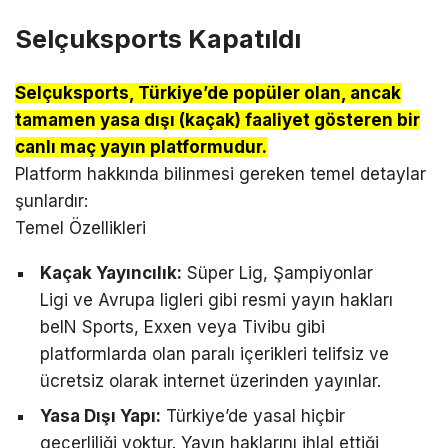
Selçuksports Kapatıldı
Selçuksports, Türkiye’de popüler olan, ancak
tamamen yasa dışı (kaçak) faaliyet gösteren bir
canlı maç yayın platformudur.
Platform hakkında bilinmesi gereken temel detaylar
şunlardır:
Temel Özellikleri
Kaçak Yayıncılık:
Süper Lig, Şampiyonlar
Ligi ve Avrupa ligleri gibi resmi yayın hakları
beIN Sports, Exxen veya Tivibu gibi
platformlarda olan paralı içerikleri telifsiz ve
ücretsiz olarak internet üzerinden yayınlar.
Yasa Dışı Yapı:
Türkiye’de yasal hiçbir
geçerliliği yoktur. Yayın haklarını ihlal ettiği