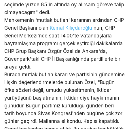
seçimde yüzde 85'in altında oy alırsam göreve talip
olmayacağım" dedi.
Mahkemenin 'mutlak butlan' kararının ardından CHP
Genel Başkanı olan
Kemal Kılıçdaroğlu
'nun, CHP
Genel Merkezi'nde saat 14.00'te vatandaşlarla
bayramlaşma programı gerçekleştirdiği dakikalarda
CHP Grup Başkanı Özgür Özel de Ankara'da,
Güvenpark'taki CHP İl Başkanlığı'nda partililerle bir
araya geldi.
Burada mutlak butlan kararı ve partisinin gündemine
ilişkin değerlendirmelerde bulunan Özel, "Bugün
öfke sözleri değil, umudu yükseltmenin, iktidar
yürüyüşünü başlatmanın, iktidar diye haykırmanın
günüdür. Bugün partimiz kurulduğu günden beri
tarih boyunca Sivas Kongresi'nden bugüne çok zor
günler geçirdi. Mallarına el kondu. Kapısı kapatıldı.
Genel başkanları hapse atıldı. Bu partiye her kötülük