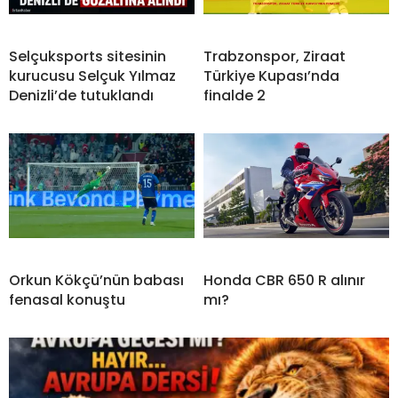
Selçuksports sitesinin
Trabzonspor, Ziraat
kurucusu Selçuk Yılmaz
Türkiye Kupası’nda
Denizli’de tutuklandı
finalde 2
Orkun Kökçü’nün babası
Honda CBR 650 R alınır
fenasal konuştu
mı?