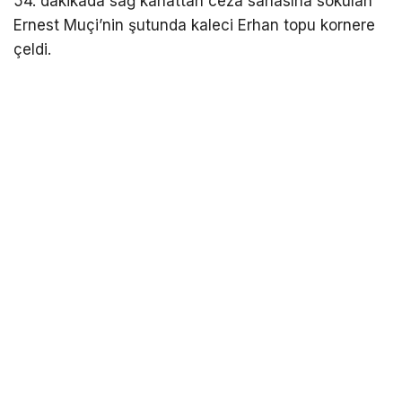
54. dakikada sağ kanattan ceza sahasına sokulan
Ernest Muçi’nin şutunda kaleci Erhan topu kornere
çeldi.