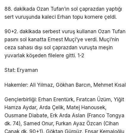
88. dakikada Ozan Tufan’ın sol çaprazdan yaptığı
sert vuruşunda kaleci Erhan topu kornere çeldi.
90+2. dakikada serbest vuruş kullanan Ozan Tufan
pasını sol kanatta Ernest Muçi’ye verdi. Muçi’nin
ceza sahası dışı sol çaprazdan vuruşta meşin
yuvarlak köşeden filelere gitti. 1-2
Stat: Eryaman
Hakemler: Ali Yılmaz, Gökhan Barcın, Mehmet Kısal
Gençlerbirliği: Erhan Erentürk, Fıratcan Üzüm, Yiğit
Hamza Aydar, Arda Çelik, Matej Hanousek,
Ousmane Diabate, Erk Arda Aslan (Franco Tongya
dk. 74), Samed Onur, Furkan Ayaz Özcan (Cihan
Çanak dk. 90+1), Göktan Gürpüz, Ensar Kemaloğlu