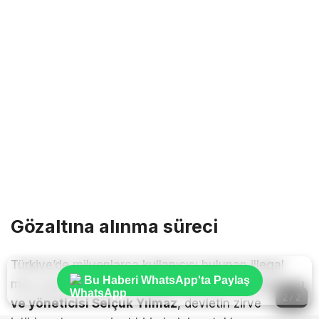
Gözaltına alınma süreci
Türkiye’de milyonlarca kullanıcısı bulunan illegal
Bu Haberi WhatsApp'ta Paylaş
maç yayını platformu
“Selçuksports”un kurucusu
2 / 2
ve yöneticisi Selçuk Yılmaz
, devletin zirve