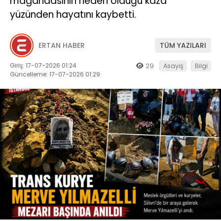
magandasının neden olduğu kaza
yüzünden hayatını kaybetti.
ERTAN HABER
TÜM YAZILARI
Giriş: 17-07-2026 01:24
29
Asayiş
Bilgi
Güncelleme: 17-07-2026 01:29