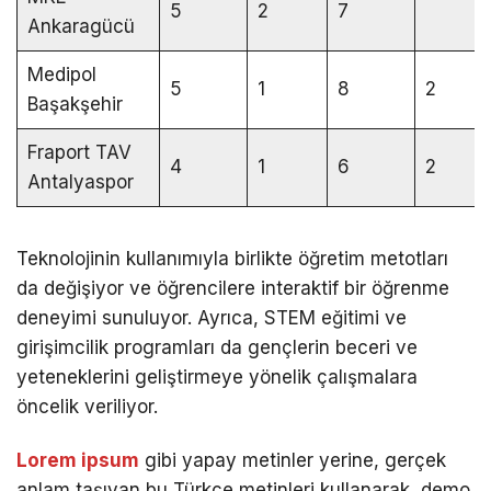
5
2
7
Ankaragücü
Medipol
5
1
8
2
Başakşehir
Fraport TAV
4
1
6
2
Antalyaspor
Teknolojinin kullanımıyla birlikte öğretim metotları
da değişiyor ve öğrencilere interaktif bir öğrenme
deneyimi sunuluyor. Ayrıca, STEM eğitimi ve
girişimcilik programları da gençlerin beceri ve
yeteneklerini geliştirmeye yönelik çalışmalara
öncelik veriliyor.
Lorem ipsum
gibi yapay metinler yerine, gerçek
anlam taşıyan bu Türkçe metinleri kullanarak, demo