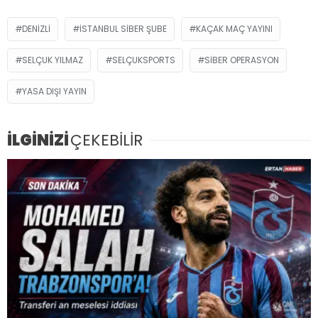
DENIZLI
İSTANBUL SIBER ŞUBE
KAÇAK MAÇ YAYINI
SELÇUK YILMAZ
SELÇUKSPORTS
SIBER OPERASYON
YASA DIŞI YAYIN
İLGİNİZİ
ÇEKEBİLİR