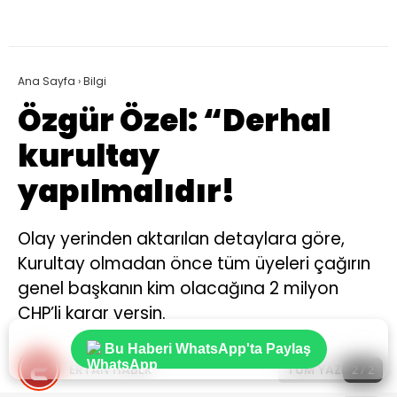
Ana Sayfa
›
Bilgi
Özgür Özel: “Derhal
kurultay
yapılmalıdır!
Olay yerinden aktarılan detaylara göre,
Kurultay olmadan önce tüm üyeleri çağırın
genel başkanın kim olacağına 2 milyon
CHP’li karar versin.
Bu Haberi WhatsApp'ta Paylaş
ERTAN HABER
TÜM YAZILARI
2 / 2