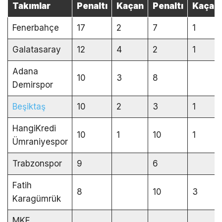
Takımlar
Penaltı
Kaçan
Penaltı
Kaçan
Fenerbahçe
17
2
7
1
Galatasaray
12
4
2
1
Adana
10
3
8
Demirspor
Beşiktaş
10
2
3
1
HangiKredi
10
1
10
1
Ümraniyespor
Trabzonspor
9
6
Fatih
8
10
3
Karagümrük
MKE