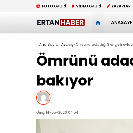
FOTO
GALERİ
VİDEO
GALERİ
YAZARLAR
ANASAYF
Ana Sayfa
›
Asayiş
›
Ömrünü adadığı 3 engelli evlad
Ömrünü adadı
bakıyor
Giriş: 14-05-2026 04:54