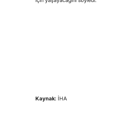
için yaşayacağını söyledi.
Kaynak:
İHA