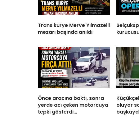
Trans kurye Merve Yılmazelli
Selçukspo
mezarı başında anıldı
kurucusu
Önce aracına baktı, sonra
Küçükçe
yerde acı çeken motorcuya
oluyor s
tepki gösterdi…
başkayd