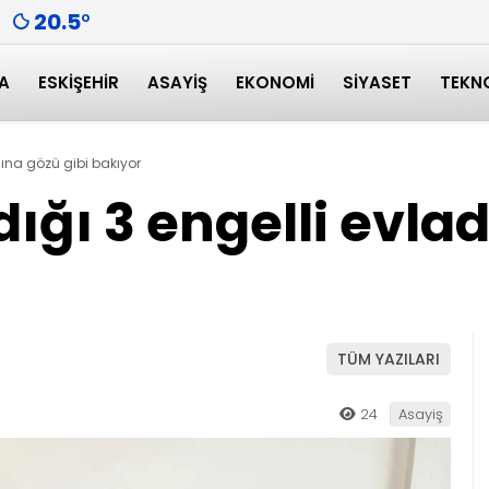
20.5
°
A
ESKIŞEHIR
ASAYIŞ
EKONOMI
SIYASET
TEKN
ına gözü gibi bakıyor
ğı 3 engelli evlad
TÜM YAZILARI
24
Asayiş