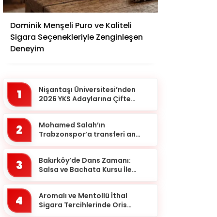
Van
Yalova
Dominik Menşeli Puro ve Kaliteli
Yozgat
Sigara Seçenekleriyle Zenginleşen
Deneyim
Zonguldak
Nişantaşı Üniversitesi’nden
1
2026 YKS Adaylarına Çifte
Güvence: Sabit Ücret ve
Kesintisiz Burs
Mohamed Salah’ın
2
Trabzonspor’a transferi an
meselesi!
Bakırköy’de Dans Zamanı:
3
Salsa ve Bachata Kursu İle
Ritmi Yakalayın!
Aromalı ve Mentollü İthal
4
Sigara Tercihlerinde Oris
Markası