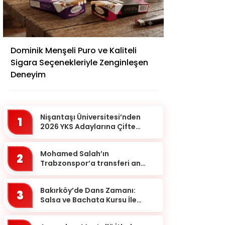
Adana
Dominik Menşeli Puro ve Kaliteli
Adıyaman
Sigara Seçenekleriyle Zenginleşen
Afyonkarahisar
Deneyim
Ağrı
Aksaray
Nişantaşı Üniversitesi’nden
1
Amasya
2026 YKS Adaylarına Çifte
Güvence: Sabit Ücret ve
Ankara
Kesintisiz Burs
Mohamed Salah’ın
2
Antalya
Trabzonspor’a transferi an
meselesi!
Ardahan
Bakırköy’de Dans Zamanı:
Artvin
3
Salsa ve Bachata Kursu İle
Aydın
Ritmi Yakalayın!