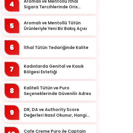
Balıkesir
Aromalı ve Mentollü İthal
4
Sigara Tercihlerinde Oris
Bartın
Markası
Batman
Aromalı ve Mentollü Tütün
5
Ürünleriyle Yeni Bir Bakış Açısı
Bayburt
Bilecik
6
İthal Tütün Tedariğinde Kalite
Bingöl
Bitlis
Kadınlarda Genital ve Kasık
7
Bolu
Bölgesi Estetiği
Burdur
Kaliteli Tütün ve Puro
8
Bursa
Seçeneklerinde Güvenilir Adres
Çanakkale
DR, DA ve Authority Score
9
Çankırı
Değerleri Nasıl Okunur, Hangi
Eşikten Sonra Anlam Kazanır?
Çorum
Cafe Creme Puro ile Captain
Denizli