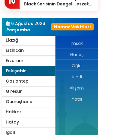
10
Black Serisinin Dengeli Lezzet
Diyarbakır
Dünyası
Düzce
6 Ağustos 2026
Namaz Vakitleri
Edirne
Perşembe
Elazığ
İmsak
Erzincan
Güneş
Erzurum
Öğle
Eskişehir
İkindi
Gaziantep
Akşam
Giresun
Yatsı
Gümüşhane
Hakkari
Hatay
Iğdır