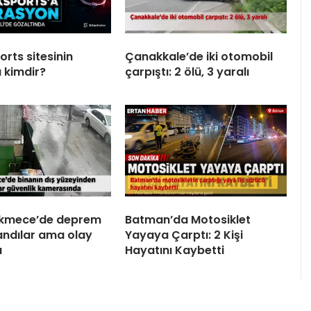
rts sitesinin
Çanakkale’de iki otomobil
 kimdir?
çarpıştı: 2 ölü, 3 yaralı
kmece’de deprem
Batman’da Motosiklet
andılar ama olay
Yayaya Çarptı: 2 Kişi
ı
Hayatını Kaybetti