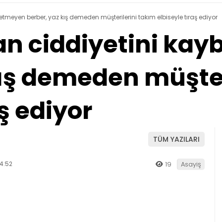
tmeyen berber, yaz kış demeden müşterilerini takım elbiseyle tıraş ediyor
an ciddiyetini ka
kış demeden müşter
ş ediyor
TÜM YAZILARI
4:52
19
Asayiş