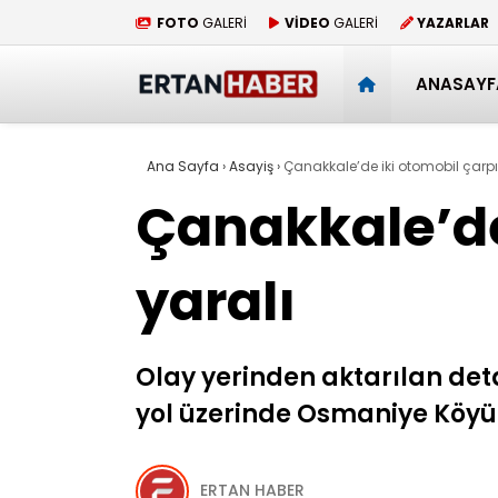
FOTO
GALERİ
VİDEO
GALERİ
YAZARLAR
ANASAYF
Ana Sayfa
›
Asayiş
›
Çanakkale’de iki otomobil çarpışt
Çanakkale’de 
yaralı
Olay yerinden aktarılan det
yol üzerinde Osmaniye Köyü
ERTAN HABER