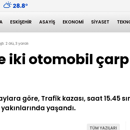
28.8
°
A
ESKIŞEHIR
ASAYIŞ
EKONOMI
SIYASET
TEKN
ı: 2 ölü, 3 yaralı
iki otomobil çarpış
aylara göre, Trafik kazası, saat 15.45
 yakınlarında yaşandı.
TÜM YAZILARI