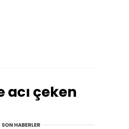
Trabzon
Tunceli
Uşak
Van
Yalova
Yozgat
Zonguldak
e acı çeken
SON HABERLER