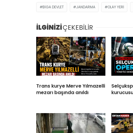
BIGA DEVLET
JANDARMA
OLAY YERI
İLGİNİZİ
ÇEKEBİLİR
Trans kurye Merve Yılmazelli
Selçukspo
mezarı başında anıldı
kurucusu