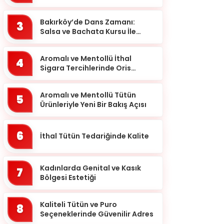
meselesi!
Ardahan
Bakırköy’de Dans Zamanı:
Artvin
3
Salsa ve Bachata Kursu İle
Aydın
Ritmi Yakalayın!
Balıkesir
Aromalı ve Mentollü İthal
4
Sigara Tercihlerinde Oris
Bartın
Markası
Batman
Aromalı ve Mentollü Tütün
5
Ürünleriyle Yeni Bir Bakış Açısı
Bayburt
Bilecik
6
İthal Tütün Tedariğinde Kalite
Bingöl
Bitlis
Kadınlarda Genital ve Kasık
7
Bolu
Bölgesi Estetiği
Burdur
Kaliteli Tütün ve Puro
8
Bursa
Seçeneklerinde Güvenilir Adres