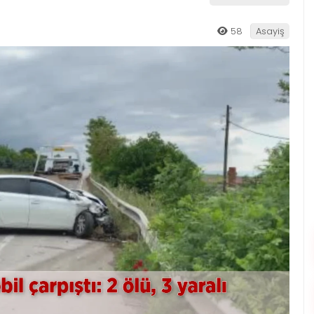
58
Asayiş