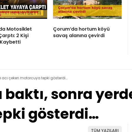
a Motosiklet
Çorum’da hortum köyü
rptı: 2 Kişi
savaş alanına çevirdi
 Kaybetti
e acı çeken motorcuya tepki gösterdi…
 baktı, sonra yerd
pki gösterdi…
TÜM YAZILARI