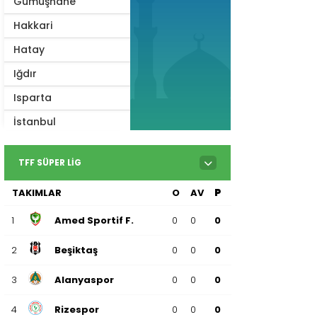
Gümüşhane
Hakkari
Hatay
Iğdır
Isparta
İstanbul
İzmir
TFF SÜPER LIG
Kahramanmaraş
TAKIMLAR
O
AV
P
Karabük
Karaman
1
Amed Sportif F.
0
0
0
Kars
2
Beşiktaş
0
0
0
Kastamonu
3
Alanyaspor
0
0
0
Kayseri
4
Rizespor
0
0
0
Kilis