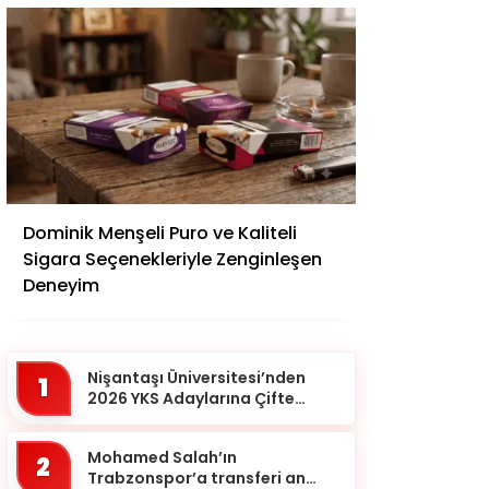
Adana
Dominik Menşeli Puro ve Kaliteli
Adıyaman
Sigara Seçenekleriyle Zenginleşen
Afyonkarahisar
Deneyim
Ağrı
Aksaray
Nişantaşı Üniversitesi’nden
1
Amasya
2026 YKS Adaylarına Çifte
Güvence: Sabit Ücret ve
Ankara
Kesintisiz Burs
Mohamed Salah’ın
2
Antalya
Trabzonspor’a transferi an