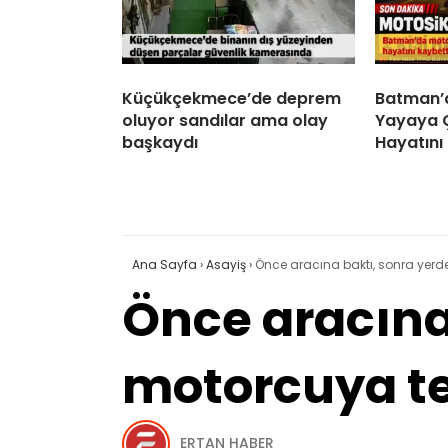
Küçükçekmece’de deprem
Batman’d
oluyor sandılar ama olay
Yayaya Ça
başkaydı
Hayatını
Ana Sayfa
›
Asayiş
›
Önce aracına baktı, sonra yerd
Önce aracına
motorcuya te
ERTAN HABER