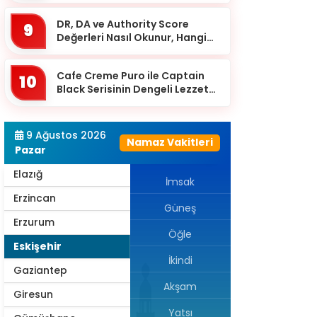
Çanakkale
DR, DA ve Authority Score
9
Çankırı
Değerleri Nasıl Okunur, Hangi
Eşikten Sonra Anlam Kazanır?
Çorum
Cafe Creme Puro ile Captain
Denizli
10
Black Serisinin Dengeli Lezzet
Diyarbakır
Dünyası
Düzce
9 Ağustos 2026
Namaz Vakitleri
Edirne
Pazar
Elazığ
İmsak
Erzincan
Güneş
Erzurum
Öğle
Eskişehir
İkindi
Gaziantep
Akşam
Giresun
Yatsı