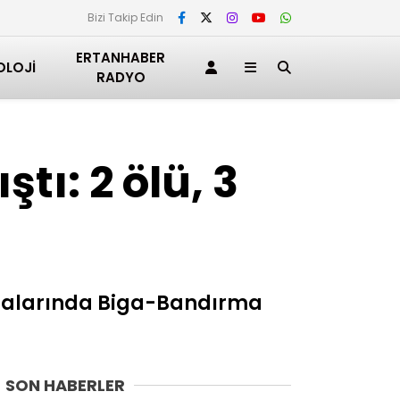
Bizi Takip Edin
ERTANHABER
OLOJI
RADYO
tı: 2 ölü, 3
 sıralarında Biga-Bandırma
SON HABERLER