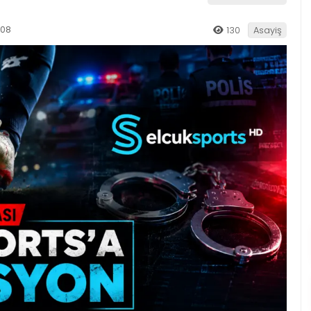
:08
130
Asayiş