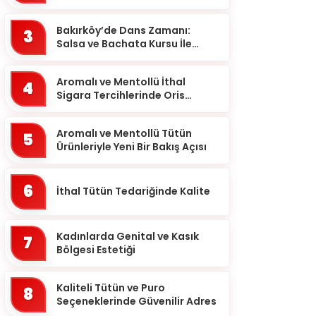
meselesi!
Ardahan
Bakırköy’de Dans Zamanı:
Artvin
3
Salsa ve Bachata Kursu İle
Aydın
Ritmi Yakalayın!
Balıkesir
Aromalı ve Mentollü İthal
4
Sigara Tercihlerinde Oris
Bartın
Markası
Batman
Aromalı ve Mentollü Tütün
5
Ürünleriyle Yeni Bir Bakış Açısı
Bayburt
Bilecik
6
İthal Tütün Tedariğinde Kalite
Bingöl
Bitlis
Kadınlarda Genital ve Kasık
7
Bolu
Bölgesi Estetiği
Burdur
Kaliteli Tütün ve Puro
8
Bursa
Seçeneklerinde Güvenilir Adres