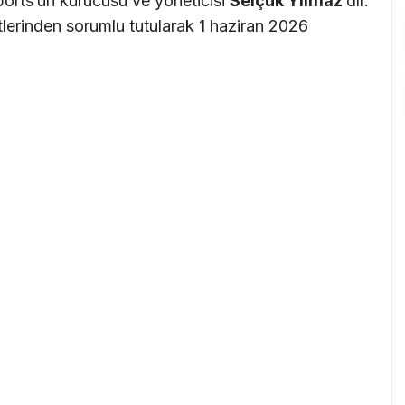
ports’un kurucusu ve yöneticisi
Selçuk Yılmaz
‘dır.
tlerinden sorumlu tutularak 1 haziran 2026