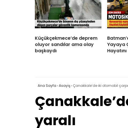
Küçükçekmece’de deprem
Batman’d
oluyor sandılar ama olay
Yayaya Ça
başkaydı
Hayatını
Ana Sayfa
›
Asayiş
›
Çanakkale’de iki otomobil çarpışt
Çanakkale’de 
yaralı