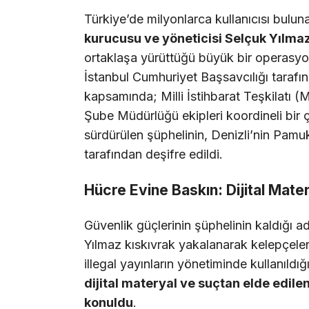
Türkiye’de milyonlarca kullanıcısı bulun
kurucusu ve yöneticisi Selçuk Yılma
ortaklaşa yürüttüğü büyük bir operasy
İstanbul Cumhuriyet Başsavcılığı tarafı
kapsamında; Milli İstihbarat Teşkilatı 
Şube Müdürlüğü ekipleri koordineli bir ça
sürdürülen şüphelinin, Denizli’nin Pamuk
tarafından deşifre edildi.
Hücre Evine Baskın: Dijital Mate
Güvenlik güçlerinin şüphelinin kaldığı
Yılmaz kıskıvrak yakalanarak kelepçele
illegal yayınların yönetiminde kullanıldı
dijital materyal ve suçtan elde edilen
konuldu
.