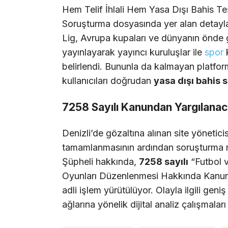
Hem Telif İhlali Hem Yasa Dışı Bahis Te
Soruşturma dosyasında yer alan detayl
Lig, Avrupa kupaları ve dünyanın önde ge
yayınlayarak yayıncı kuruluşlar ile
spor
k
belirlendi. Bununla da kalmayan platfor
kullanıcıları doğrudan
yasa dışı bahis s
7258 Sayılı Kanundan Yargılana
Denizli’de gözaltına alınan site yöneticis
tamamlanmasının ardından soruşturma me
Şüpheli hakkında,
7258 sayılı
“Futbol 
Oyunları Düzenlenmesi Hakkında Kanun”u
adli işlem yürütülüyor. Olayla ilgili geniş
ağlarına yönelik dijital analiz çalışmala