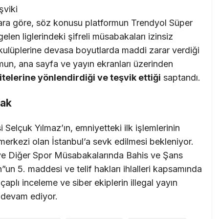
şviki
ara göre, söz konusu platformun Trendyol Süper
len liglerindeki şifreli müsabakaları izinsiz
ulüplerine devasa boyutlarda maddi zarar verdiği
mun, ana sayfa ve yayın ekranları üzerinden
itelerine yönlendirdiği ve teşvik ettiği
saptandı.
cak
i Selçuk Yılmaz’ın, emniyetteki ilk işlemlerinin
rkezi olan İstanbul’a sevk edilmesi bekleniyor.
ve Diğer Spor Müsabakalarında Bahis ve Şans
n 5. maddesi ve telif hakları ihlalleri kapsamında
 çaplı inceleme ve siber ekiplerin illegal yayın
rı devam ediyor.