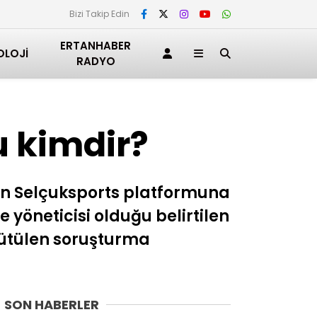
Bizi Takip Edin
ERTANHABER
OLOJI
RADYO
u kimdir?
an Selçuksports platformuna
yöneticisi olduğu belirtilen
rütülen soruşturma
SON HABERLER