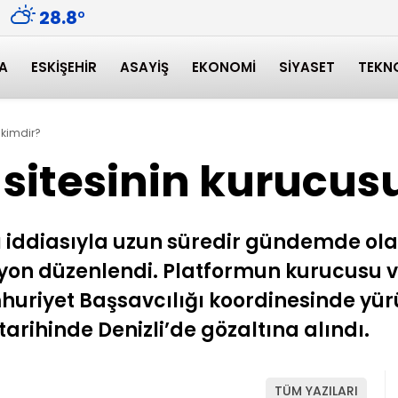
28.8
°
A
ESKIŞEHIR
ASAYIŞ
EKONOMI
SIYASET
TEKN
 kimdir?
 sitesinin kurucus
ğı iddiasıyla uzun süredir gündemde ol
yon düzenlendi. Platformun kurucusu ve 
huriyet Başsavcılığı koordinesinde yü
rihinde Denizli’de gözaltına alındı.
TÜM YAZILARI