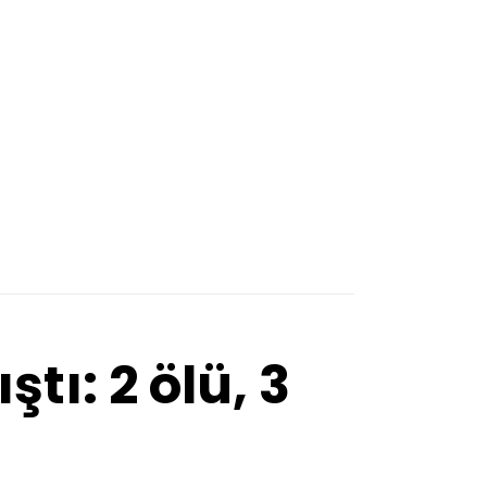
Trabzon
Tunceli
Uşak
Van
Yalova
Yozgat
Zonguldak
tı: 2 ölü, 3