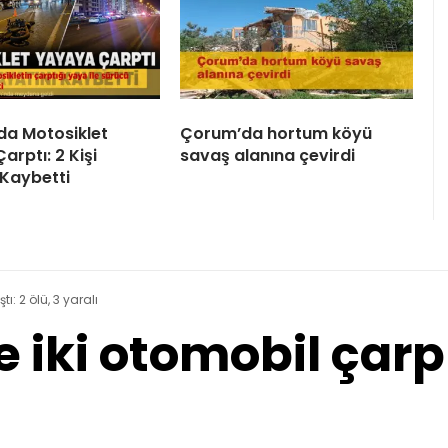
a Motosiklet
Çorum’da hortum köyü
rptı: 2 Kişi
savaş alanına çevirdi
 Kaybetti
ı: 2 ölü, 3 yaralı
iki otomobil çarpış