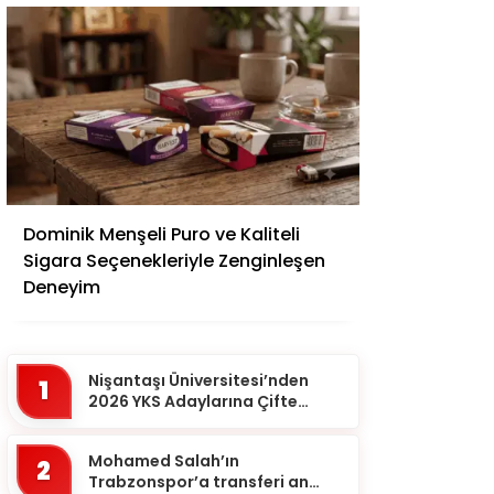
Adana
Dominik Menşeli Puro ve Kaliteli
Adıyaman
Sigara Seçenekleriyle Zenginleşen
Afyonkarahisar
Deneyim
Ağrı
Aksaray
Nişantaşı Üniversitesi’nden
1
Amasya
2026 YKS Adaylarına Çifte
Güvence: Sabit Ücret ve
Ankara
Kesintisiz Burs
Mohamed Salah’ın
2
Antalya
Trabzonspor’a transferi an