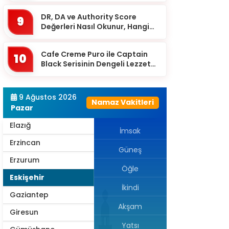
Çanakkale
DR, DA ve Authority Score
9
Çankırı
Değerleri Nasıl Okunur, Hangi
Eşikten Sonra Anlam Kazanır?
Çorum
Cafe Creme Puro ile Captain
Denizli
10
Black Serisinin Dengeli Lezzet
Diyarbakır
Dünyası
Düzce
9 Ağustos 2026
Namaz Vakitleri
Edirne
Pazar
Elazığ
İmsak
Erzincan
Güneş
Erzurum
Öğle
Eskişehir
İkindi
Gaziantep
Akşam
Giresun
Yatsı