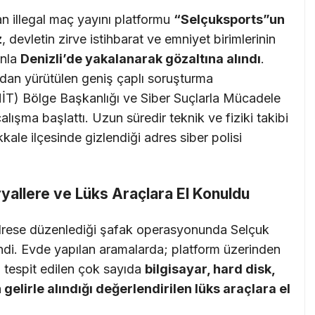
an illegal maç yayını platformu
“Selçuksports”un
z
, devletin zirve istihbarat ve emniyet birimlerinin
onla
Denizli’de yakalanarak gözaltına alındı
.
ndan yürütülen geniş çaplı soruşturma
(MİT) Bölge Başkanlığı ve Siber Suçlarla Mücadele
lışma başlattı. Uzun süredir teknik ve fiziki takibi
kale ilçesinde gizlendiği adres siber polisi
ryallere ve Lüks Araçlara El Konuldu
 adrese düzenlediği şafak operasyonunda Selçuk
ndi. Evde yapılan aramalarda; platform üzerinden
ğı tespit edilen çok sayıda
bilgisayar, hard disk,
 gelirle alındığı değerlendirilen lüks araçlara el