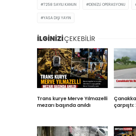
7258 SAYILI KANUN
DENIZLI OPERASYONU
YASA DIŞI YAYIN
İLGİNİZİ
ÇEKEBİLİR
Trans kurye Merve Yılmazelli
Çanakkal
mezarı başında anıldı
çarpıştı: 