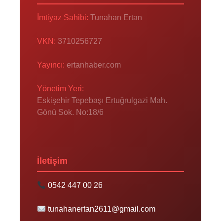
İmtiyaz Sahibi:
Tunahan Ertan
VKN:
3710256727
Yayıncı:
ertanhaber.com
Yönetim Yeri:
Eskişehir Tepebaşı Ertuğrulgazi Mah.
Gönü Sok. No:18/6
İletişim
0542 447 00 26
tunahanertan2611@gmail.com