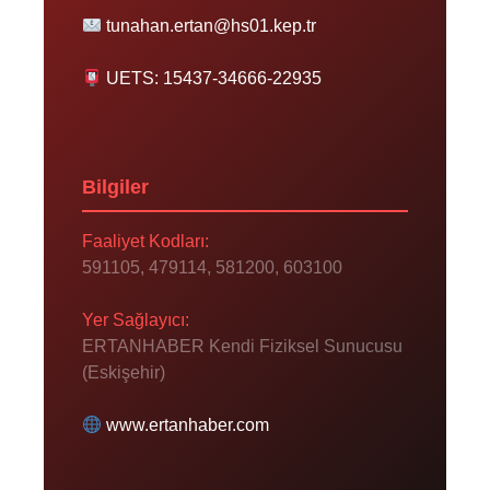
tunahan.ertan@hs01.kep.tr
UETS: 15437-34666-22935
Bilgiler
Faaliyet Kodları:
591105, 479114, 581200, 603100
Yer Sağlayıcı:
ERTANHABER Kendi Fiziksel Sunucusu
(Eskişehir)
www.ertanhaber.com