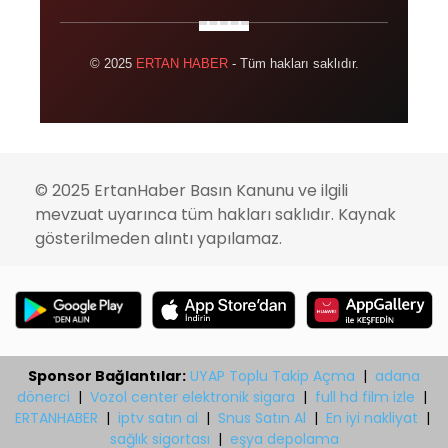
© 2025
ERTAN HABER
- Tüm hakları saklıdır.
© 2025 ErtanHaber Basın Kanunu ve ilgili
mevzuat uyarınca tüm hakları saklıdır. Kaynak
gösterilmeden alıntı yapılamaz.
Sponsor Bağlantılar:
UYAP Toplu Takip Açma
|
adana
dönerci
|
Vozol center elektronik sigara
|
full hd film izle
|
ERTANHABER
|
iptv satın al
|
Snus Satın Al
|
En iyi nakliyat
|
sağlık sigortası
|
eşya depolama