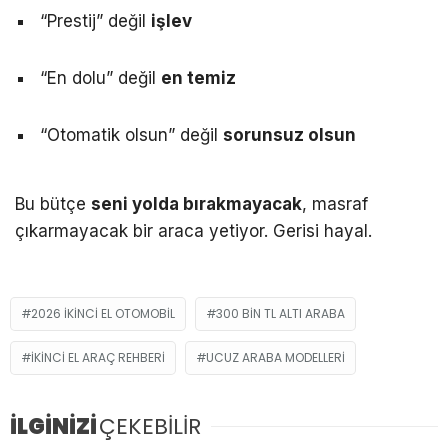
“Prestij” değil
işlev
“En dolu” değil
en temiz
“Otomatik olsun” değil
sorunsuz olsun
Bu bütçe
seni yolda bırakmayacak
, masraf
çıkarmayacak bir araca yetiyor. Gerisi hayal.
2026 IKINCI EL OTOMOBIL
300 BIN TL ALTI ARABA
IKINCI EL ARAÇ REHBERI
UCUZ ARABA MODELLERI
İLGİNİZİ
ÇEKEBİLİR