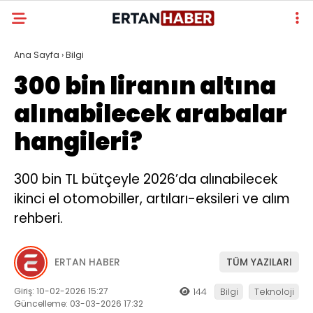
Ana Sayfa
›
Bilgi
300 bin liranın altına
alınabilecek arabalar
hangileri?
300 bin TL bütçeyle 2026’da alınabilecek
ikinci el otomobiller, artıları-eksileri ve alım
rehberi.
ERTAN HABER
TÜM YAZILARI
Giriş: 10-02-2026 15:27
144
Bilgi
Teknoloji
Güncelleme: 03-03-2026 17:32