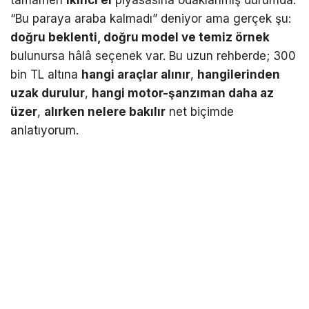
tamamen
ikinci el
piyasasına odaklanmış durumda.
“Bu paraya araba kalmadı” deniyor ama gerçek şu:
doğru beklenti, doğru model ve temiz örnek
bulunursa hâlâ seçenek var. Bu uzun rehberde; 300
bin TL altına
hangi araçlar alınır
,
hangilerinden
uzak durulur
,
hangi motor-şanzıman daha az
üzer
,
alırken nelere bakılır
net biçimde
anlatıyorum.