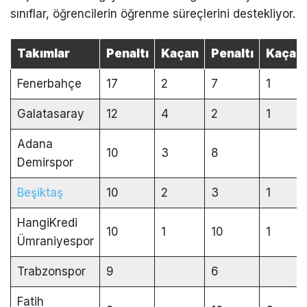
sınıflar, öğrencilerin öğrenme süreçlerini destekliyor.
Takımlar
Penaltı
Kaçan
Penaltı
Kaçan
Fenerbahçe
17
2
7
1
Galatasaray
12
4
2
1
Adana
10
3
8
Demirspor
Beşiktaş
10
2
3
1
HangiKredi
10
1
10
1
Ümraniyespor
Trabzonspor
9
6
Fatih