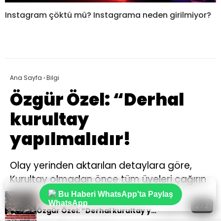
Instagram çöktü mü? Instagrama neden girilmiyor?
Ana Sayfa
›
Bilgi
Özgür Özel: “Derhal
kurultay
yapılmalıdır!
Olay yerinden aktarılan detaylara göre,
Kurultay olmadan önce tüm üyeleri çağırın
genel başkanın kim olacağına 2 milyon
Bu Haberi WhatsApp'ta Paylaş
Sıradaki Haber
CHP’li karar versin.
2 / 2
Özgür Özel: “Derhal kurultay yapılmalıdır!