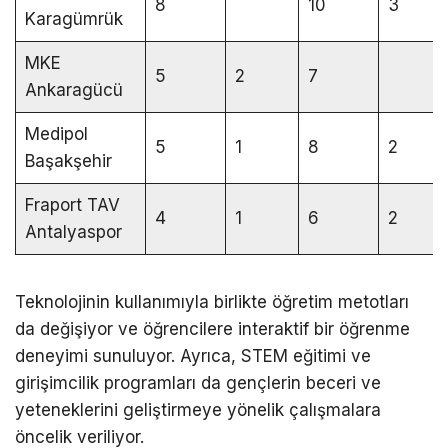
8
10
3
Karagümrük
MKE
5
2
7
Ankaragücü
Medipol
5
1
8
2
Başakşehir
Fraport TAV
4
1
6
2
Antalyaspor
Teknolojinin kullanımıyla birlikte öğretim metotları
da değişiyor ve öğrencilere interaktif bir öğrenme
deneyimi sunuluyor. Ayrıca, STEM eğitimi ve
girişimcilik programları da gençlerin beceri ve
yeteneklerini geliştirmeye yönelik çalışmalara
öncelik veriliyor.