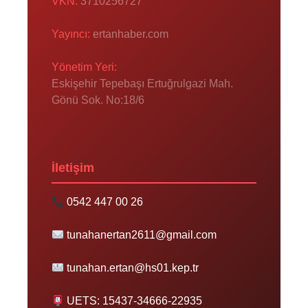
VKN:
3710256727
Yayıncı:
ertanhaber.com
Yönetim Yeri:
Eskişehir Tepebaşı Ertuğrulgazi Mah.
Gönü Sok. No:18/6
İletişim
0542 447 00 26
tunahanertan2611@gmail.com
tunahan.ertan@hs01.kep.tr
UETS: 15437-34666-22935