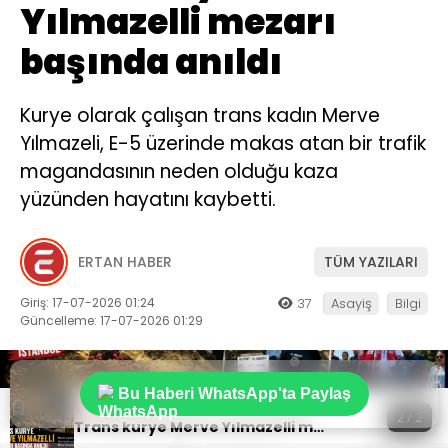
Yılmazelli mezarı
başında anıldı
Kurye olarak çalışan trans kadın Merve
Yılmazeli, E-5 üzerinde makas atan bir trafik
magandasının neden olduğu kaza
yüzünden hayatını kaybetti.
ERTAN HABER
TÜM YAZILARI
Giriş: 17-07-2026 01:24
37
Asayiş
Bilgi
Güncelleme: 17-07-2026 01:29
Bu Haberi WhatsApp'ta Paylaş
Sıradaki Haber
2 / 2
Trans kurye Merve Yılmazelli mezarı başında anıldı