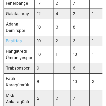
Fenerbahçe
17
2
7
1
Galatasaray
12
4
2
1
Adana
10
3
8
Demirspor
Beşiktaş
10
2
3
1
HangiKredi
10
1
10
1
Ümraniyespor
Trabzonspor
9
6
Fatih
8
10
3
Karagümrük
MKE
5
2
7
Ankaragücü