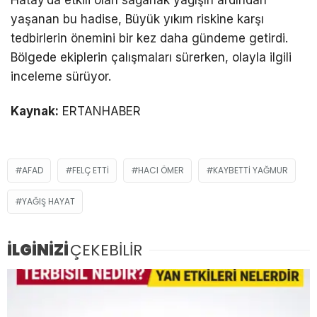
Hatay’da etkili olan sağanak yağışın ardından
yaşanan bu hadise, Büyük yıkım riskine karşı
tedbirlerin önemini bir kez daha gündeme getirdi.
Bölgede ekiplerin çalışmaları sürerken, olayla ilgili
inceleme sürüyor.
Kaynak:
ERTANHABER
AFAD
FELÇ ETTI
HACI ÖMER
KAYBETTI YAĞMUR
YAĞIŞ HAYAT
İLGİNİZİ
ÇEKEBİLİR