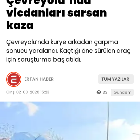
Çevreyolu’nda
vicdanları sarsan
kaza
Çevreyolu’nda kurye arkadan çarpma
sonucu yaralandı. Kaçtığı öne sürülen araç
için soruşturma başlatıldı.
ERTAN HABER
TÜM YAZILARI
Giriş: 02-03-2026 15:23
33
Gündem