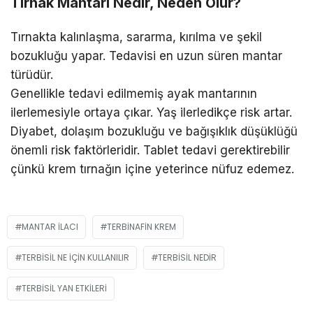
Tırnak Mantarı Nedir, Neden Olur?
Tırnakta kalınlaşma, sararma, kırılma ve şekil
bozukluğu yapar. Tedavisi en uzun süren mantar
türüdür.
Genellikle tedavi edilmemiş ayak mantarının
ilerlemesiyle ortaya çıkar. Yaş ilerledikçe risk artar.
Diyabet, dolaşım bozukluğu ve bağışıklık düşüklüğü
önemli risk faktörleridir. Tablet tedavi gerektirebilir
çünkü krem tırnağın içine yeterince nüfuz edemez.
MANTAR ILACI
TERBINAFIN KREM
TERBISIL NE IÇIN KULLANILIR
TERBISIL NEDIR
TERBISIL YAN ETKILERI