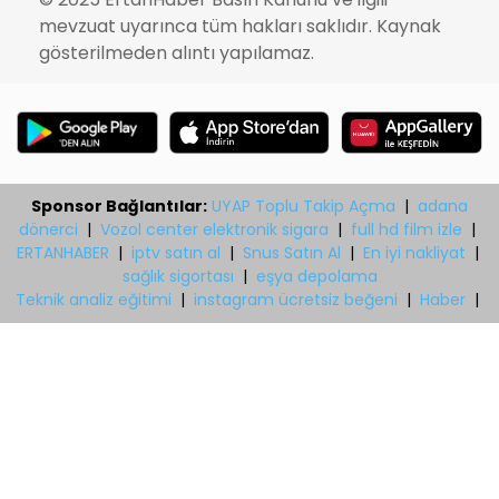
mevzuat uyarınca tüm hakları saklıdır. Kaynak
gösterilmeden alıntı yapılamaz.
Sponsor Bağlantılar:
UYAP Toplu Takip Açma
|
adana
dönerci
|
Vozol center elektronik sigara
|
full hd film izle
|
ERTANHABER
|
iptv satın al
|
Snus Satın Al
|
En iyi nakliyat
|
sağlık sigortası
|
eşya depolama
Teknik analiz eğitimi
|
instagram ücretsiz beğeni
|
Haber
|