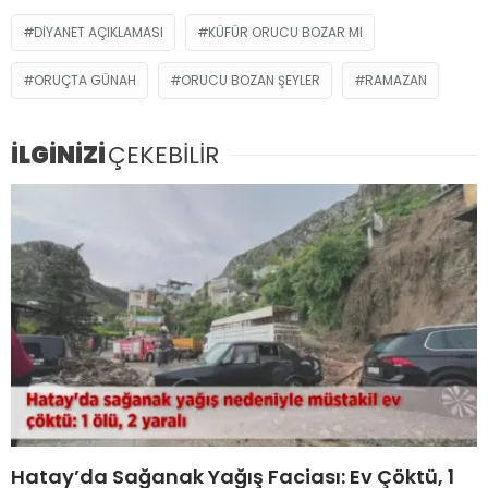
DIYANET AÇIKLAMASI
KÜFÜR ORUCU BOZAR MI
ORUÇTA GÜNAH
ORUCU BOZAN ŞEYLER
RAMAZAN
İLGİNİZİ
ÇEKEBİLİR
Hatay’da Sağanak Yağış Faciası: Ev Çöktü, 1