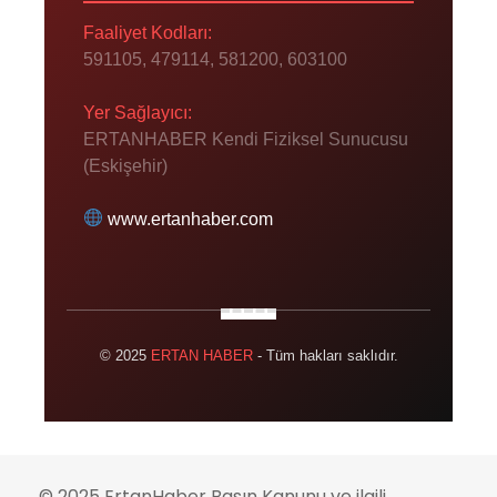
Faaliyet Kodları:
591105, 479114, 581200, 603100
Yer Sağlayıcı:
ERTANHABER Kendi Fiziksel Sunucusu
(Eskişehir)
www.ertanhaber.com
© 2025
ERTAN HABER
- Tüm hakları saklıdır.
© 2025 ErtanHaber Basın Kanunu ve ilgili