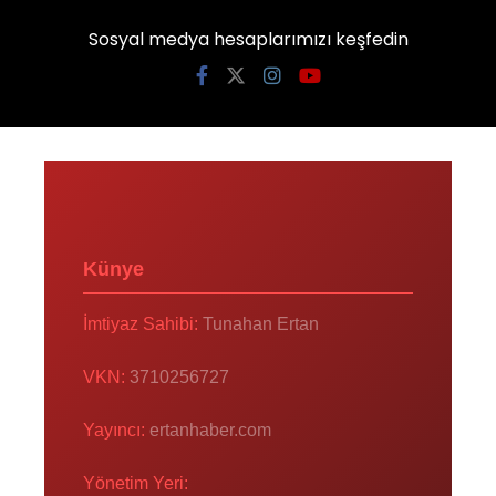
Sosyal medya hesaplarımızı keşfedin
Künye
İmtiyaz Sahibi:
Tunahan Ertan
VKN:
3710256727
Yayıncı:
ertanhaber.com
Yönetim Yeri: