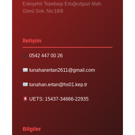
Eskişehir Tepebaşı Ertuğrulgazi Mah.
Gönü Sok. No:18/6
İletişim
0542 447 00 26
tunahanertan2611@gmail.com
tunahan.ertan@hs01.kep.tr
UETS: 15437-34666-22935
Bilgiler