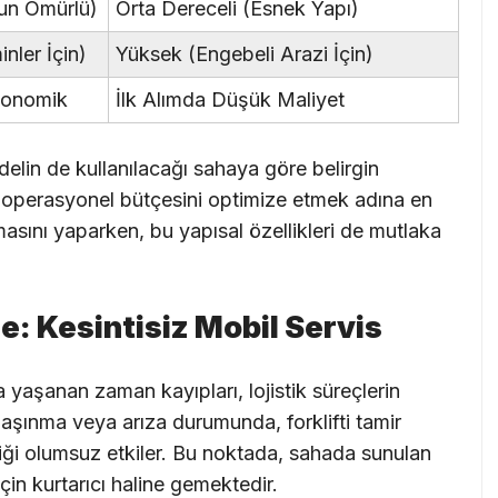
un Ömürlü)
Orta Dereceli (Esnek Yapı)
nler İçin)
Yüksek (Engebeli Arazi İçin)
konomik
İlk Alımda Düşük Maliyet
elin de kullanılacağı sahaya göre belirgin
n operasyonel bütçesini optimize etmek adına en
asını yaparken, bu yapısal özellikleri de mutlaka
: Kesintisiz Mobil Servis
a yaşanan zaman kayıpları, lojistik süreçlerin
 aşınma veya arıza durumunda, forklifti tamir
iği olumsuz etkiler. Bu noktada, sahada sunulan
için kurtarıcı haline gemektedir.