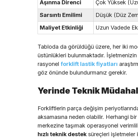
Aşınma Direnci
Çok Yüksek (Uz
Sarsıntı Emilimi
Düşük (Düz Zemi
Maliyet Etkinliği
Uzun Vadede E
Tabloda da görüldüğü üzere, her iki mod
üstünlükleri bulunmaktadır. İşletmenizi
rasyonel
forklift lastik fiyatları
araştırm
göz önünde bulundurmanız gerekir.
Yerinde Teknik Müdahale
Forkliftlerin parça değişim periyotlarınd
aksamasına neden olabilir. Herhangi bir
merkezine taşımak operasyonel verimlil
hızlı teknik destek
süreçleri işletmeler 