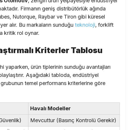
s Otomotiv
, zengin ürün yelpayesiyle endüstriyel
maktadır. Firmanın geniş distribütörlük ağında
ubes, Nutorque, Raybar ve Tiron gibi küresel
r yer alır. Bu markaların sunduğu
teknoloji
, forklift
kritik rol oynar.
ştırmalı Kriterler Tablosu
cihi yaparken, ürün tiplerinin sunduğu avantajları
laylaştırır. Aşağıdaki tabloda, endüstriyel
l grubunun temel performans kriterlerine göre
Havalı Modeller
Güvenlik)
Mevcuttur (Basınç Kontrolü Gerekir)