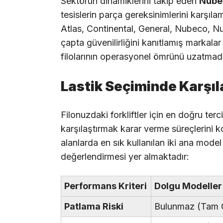
Sektörün dinamiklerini takip eden
Nube
tesislerin parça gereksinimlerini karşıla
Atlas, Continental, General, Nubeco, N
çapta güvenilirliğini kanıtlamış markala
filolarının operasyonel ömrünü uzatmada 
Lastik Seçiminde Karşıla
Filonuzdaki forkliftler için en doğru ter
karşılaştırmak karar verme süreçlerini ko
alanlarda en sık kullanılan iki ana mode
değerlendirmesi yer almaktadır:
Performans Kriteri
Dolgu Modeller
Patlama Riski
Bulunmaz (Tam 