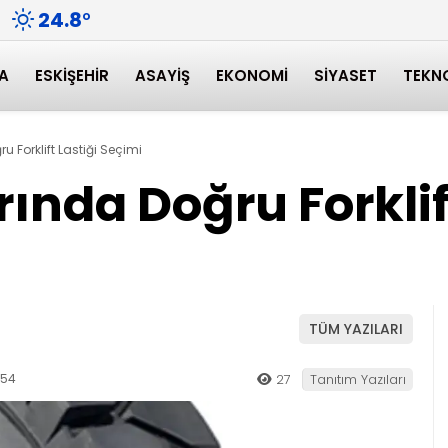
24.8
°
A
ESKIŞEHIR
ASAYIŞ
EKONOMI
SIYASET
TEKN
 Forklift Lastiği Seçimi
ında Doğru Forklift
TÜM YAZILARI
:54
27
Tanıtım Yazıları