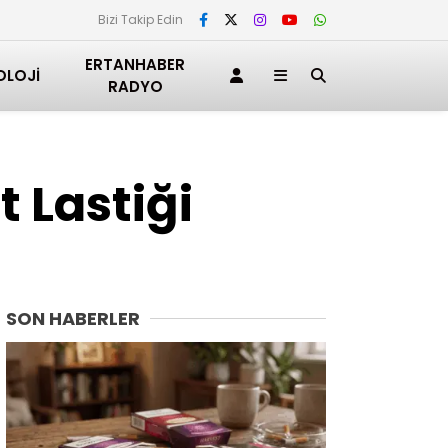
Bizi Takip Edin
ERTANHABER
OLOJI
RADYO
 Lastiği
SON HABERLER