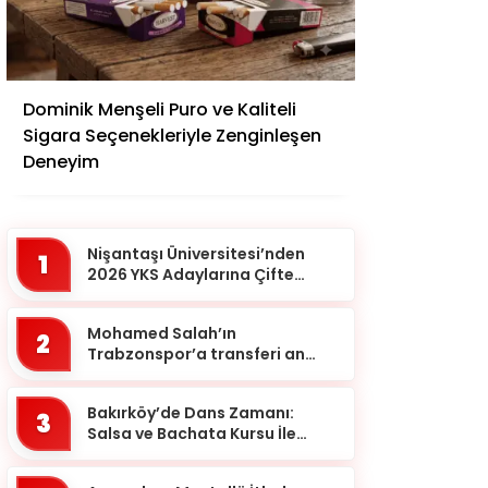
Adana
Dominik Menşeli Puro ve Kaliteli
Adıyaman
Sigara Seçenekleriyle Zenginleşen
Afyonkarahisar
Deneyim
Ağrı
Aksaray
Nişantaşı Üniversitesi’nden
1
Amasya
2026 YKS Adaylarına Çifte
Güvence: Sabit Ücret ve
Ankara
Kesintisiz Burs
Mohamed Salah’ın
2
Antalya
Trabzonspor’a transferi an
meselesi!
Ardahan
Bakırköy’de Dans Zamanı:
Artvin
3
Salsa ve Bachata Kursu İle
Aydın
Ritmi Yakalayın!