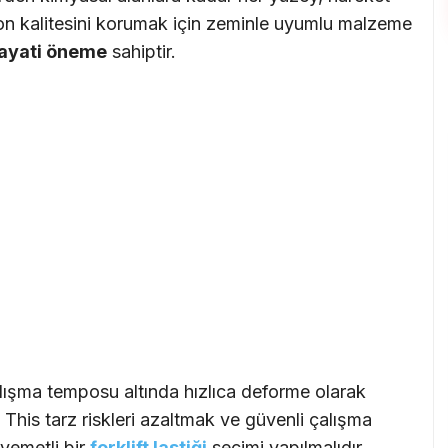
syon kalitesini korumak için zeminle uyumlu malzeme
ayati öneme
sahiptir.
lışma temposu altında hızlıca deforme olarak
r. This tarz riskleri azaltmak ve güvenli çalışma
vemetli bir
forklift lastiği
seçimi yapılmalıdır.