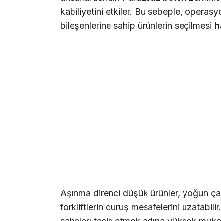
kabiliyetini etkiler. Bu sebeple, opera
bileşenlerine sahip ürünlerin seçilmesi
h
Aşınma direnci düşük ürünler, yoğun ça
forkliftlerin duruş mesafelerini uzatabili
sahaları tesis etmek adına yüksek muka