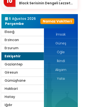
10
Black Serisinin Dengeli Lezzet
Diyarbakır
Dünyası
Düzce
6 Ağustos 2026
Namaz Vakitleri
Edirne
Perşembe
Elazığ
İmsak
Erzincan
Güneş
Erzurum
Öğle
Eskişehir
İkindi
Gaziantep
Akşam
Giresun
Yatsı
Gümüşhane
Hakkari
Hatay
Iğdır