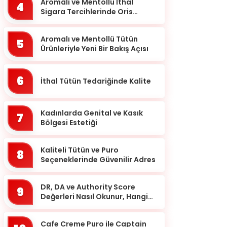
Balıkesir
Aromalı ve Mentollü İthal
4
Sigara Tercihlerinde Oris
Bartın
Markası
Batman
Aromalı ve Mentollü Tütün
5
Ürünleriyle Yeni Bir Bakış Açısı
Bayburt
Bilecik
6
İthal Tütün Tedariğinde Kalite
Bingöl
Bitlis
Kadınlarda Genital ve Kasık
7
Bolu
Bölgesi Estetiği
Burdur
Kaliteli Tütün ve Puro
8
Bursa
Seçeneklerinde Güvenilir Adres
Çanakkale
DR, DA ve Authority Score
9
Çankırı
Değerleri Nasıl Okunur, Hangi
Eşikten Sonra Anlam Kazanır?
Çorum
Cafe Creme Puro ile Captain
Denizli