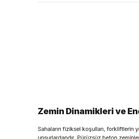
Zemin Dinamikleri ve E
Sahaların fiziksel koşulları, forkliftlerin
unsurlardandır. Pürüzsüz beton zeminle