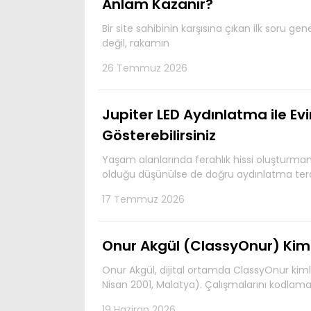
Anlam Kazanır?
Bir site sahibinin karşısına çıkan ilk soru g
değil, rakamın
26 Temmuz 2026
Jupiter LED Aydınlatma ile Ev
Gösterebilirsiniz
Yaşam alanlarında ferahlık hissi oluşturman
olduğu düşünülse de doğru aydınlatma terc
17 Temmuz 2026
Onur Akgül (ClassyOnur) Kimd
Onur Akgül, dijital ortamda ClassyOnur kimliği
Nisan 2001, Malatya). Çalışmalarını kodlama
19 Haziran 2026