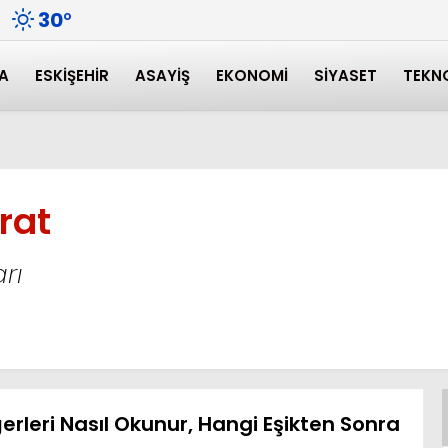
30
°
A
ESKIŞEHIR
ASAYIŞ
EKONOMI
SIYASET
TEKN
irat
rı
erleri Nasıl Okunur, Hangi Eşikten Sonra