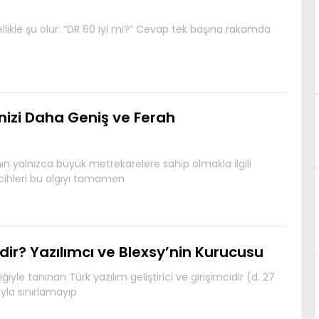
enellikle şu olur: “DR 60 iyi mi?” Cevap tek başına rakamda
inizi Daha Geniş ve Ferah
ın yalnızca büyük metrekarelere sahip olmakla ilgili
ihleri bu algıyı tamamen
ir? Yazılımcı ve Blexsy’nin Kurucusu
yle tanınan Türk yazılım geliştirici ve girişimcidir (d. 27
yla sınırlamayıp