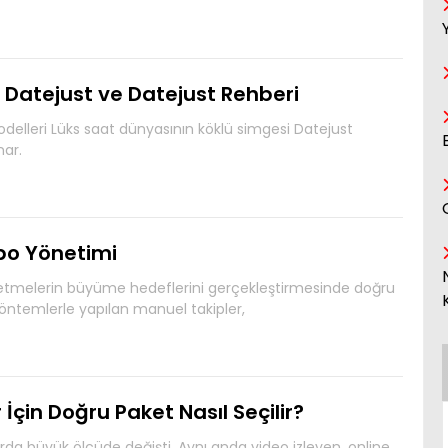
y Datejust ve Datejust Rehberi
delleri Lüks saat dünyasının köklü simgesi Datejust
nar.
epo Yönetimi
İşletmelerin büyüme hedeflerini gerçekleştirmesinde doğru
 yöntemlerle yapılan manuel takipler,
İçin Doğru Paket Nasıl Seçilir?
llarda büyük ölçüde değişti. Aynı anda video izleyen, online