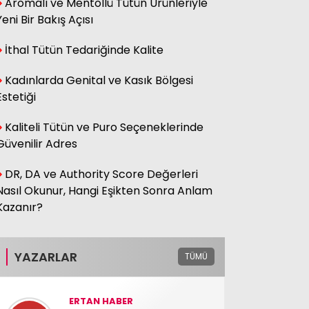
Aromalı ve Mentollü Tütün Ürünleriyle
Yeni Bir Bakış Açısı
İthal Tütün Tedariğinde Kalite
Kadınlarda Genital ve Kasık Bölgesi
Estetiği
Kaliteli Tütün ve Puro Seçeneklerinde
Güvenilir Adres
DR, DA ve Authority Score Değerleri
Nasıl Okunur, Hangi Eşikten Sonra Anlam
Kazanır?
YAZARLAR
TÜMÜ
ERTAN HABER