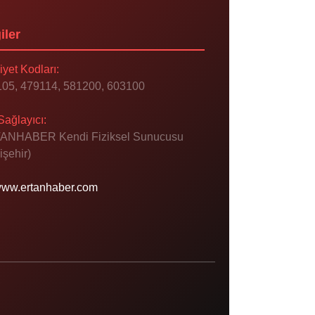
iler
iyet Kodları:
05, 479114, 581200, 603100
Sağlayıcı:
ANHABER Kendi Fiziksel Sunucusu
işehir)
ww.ertanhaber.com