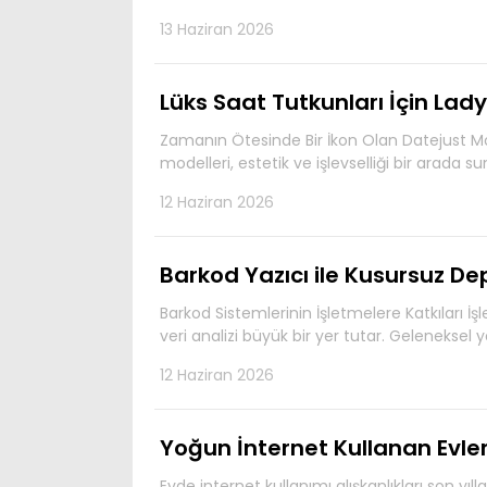
13 Haziran 2026
Lüks Saat Tutkunları İçin Lad
Zamanın Ötesinde Bir İkon Olan Datejust Mo
modelleri, estetik ve işlevselliği bir arada su
12 Haziran 2026
Barkod Yazıcı ile Kusursuz D
Barkod Sistemlerinin İşletmelere Katkıları 
veri analizi büyük bir yer tutar. Geleneksel
12 Haziran 2026
Yoğun İnternet Kullanan Evler 
Evde internet kullanımı alışkanlıkları son yı