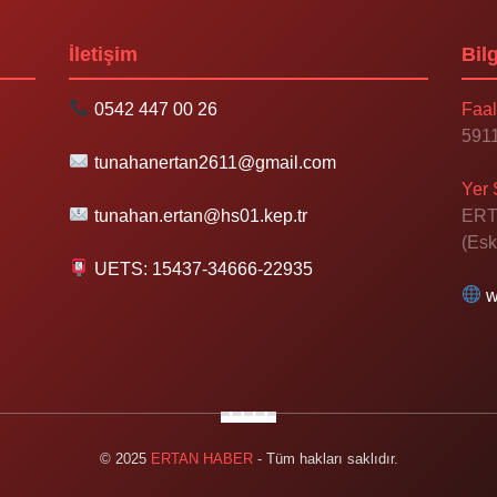
İletişim
Bilg
0542 447 00 26
Faal
5911
tunahanertan2611@gmail.com
Yer 
tunahan.ertan@hs01.kep.tr
ERT
(Esk
UETS: 15437-34666-22935
w
© 2025
ERTAN HABER
- Tüm hakları saklıdır.