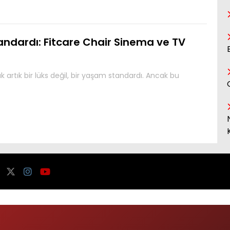
andardı: Fitcare Chair Sinema ve TV
artık bir lüks değil, bir yaşam standardı. Ancak bu