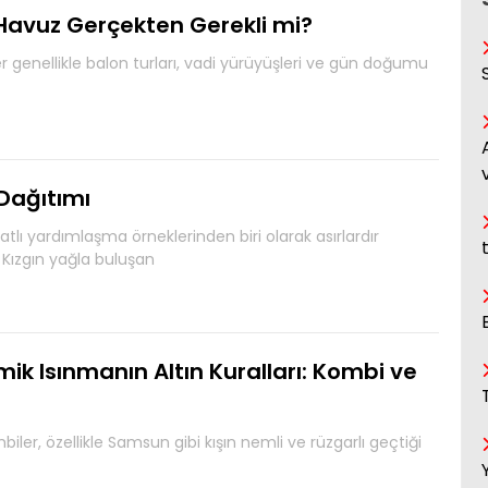
Havuz Gerçekten Gerekli mi?
er genellikle balon turları, vadi yürüyüşleri ve gün doğumu
Dağıtımı
tlı yardımlaşma örneklerinden biri olarak asırlardır
Kızgın yağla buluşan
k Isınmanın Altın Kuralları: Kombi ve
iler, özellikle Samsun gibi kışın nemli ve rüzgarlı geçtiği