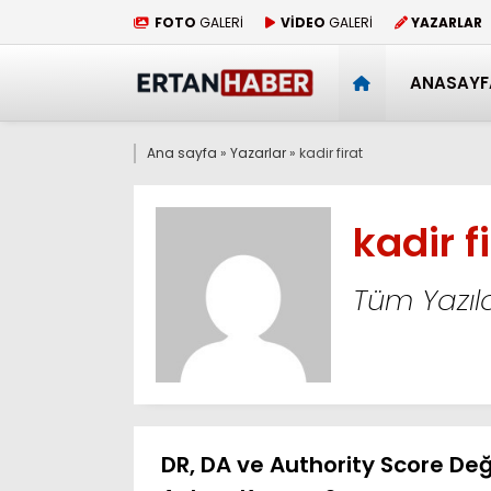
FOTO
GALERİ
VİDEO
GALERİ
YAZARLAR
ANASAYF
Ana sayfa
»
Yazarlar
»
kadir firat
kadir f
Tüm Yazıla
DR, DA ve Authority Score Değ