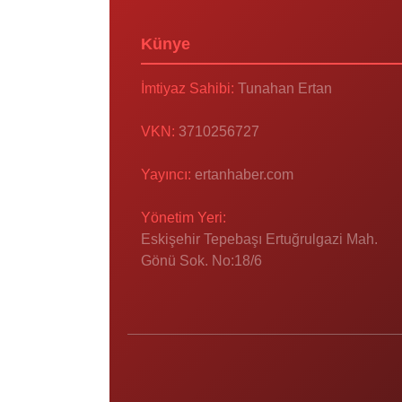
Künye
İmtiyaz Sahibi:
Tunahan Ertan
VKN:
3710256727
Yayıncı:
ertanhaber.com
Yönetim Yeri:
Eskişehir Tepebaşı Ertuğrulgazi Mah.
Gönü Sok. No:18/6