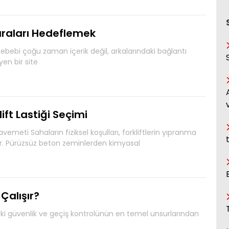
 Sıraları Hedeflemek
sebebi çoğu zaman içerik değil, arkalarındaki bağlantı
yen bir site
ift Lastiği Seçimi
emeti Sahaların fiziksel koşulları, forkliftlerin yıpranma
dır. Pürüzsüz beton zeminlerden kimyasal
Çalışır?
iki güvenlik ve geçiş kontrolünün en temel unsurlarından