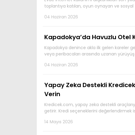
toplantıya katılan, oyun oynayan ve sosyal
04 Haziran 2026
Kapadokya’da Havuzlu Otel Ko
Kapadokya denince akla ilk gelen kareler 
veya peribacaları arasında uzanan yürüyüş y
04 Haziran 2026
Yapay Zeka Destekli Kredicek.
Verin
Kredicek.com, yapay zeka destekli araçlarıyla 
getirir. Kredi seçeneklerini değerlendirmek i
14 Mayıs 2026