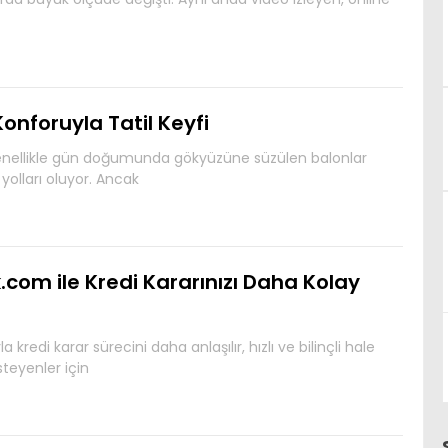
nforuyla Tatil Keyfi
genellikle gün doğumunda gökyüzüne süzülen balonlar
olları oluyor. Ancak
com ile Kredi Kararınızı Daha Kolay
kredi karar sürecini daha anlaşılır, hızlı ve bilinçli hale
steyenler için