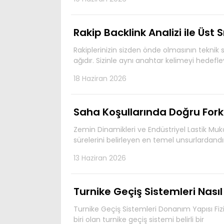
Rakip Backlink Analizi ile Üst
Rakiplerinizin sizden önde olmasının teknik 
ağıdır. Sizinle aynı anahtar kelimeyi hedefle
18 Haziran 2026
Saha Koşullarında Doğru Forkl
Zemin Dinamikleri ve Endüstriyel Lastik Mukav
sürelerini belirleyen en temel unsurlardan
13 Haziran 2026
Turnike Geçiş Sistemleri Nasıl 
Turnike Geçiş Sistemleri Donanım Yapısı Fiz
biri olan turnike geçiş sistemi belirli bir