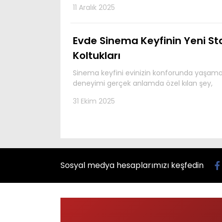
11 Aralık 2025
Evde Sinema Keyfinin Yeni St
Koltukları
Sinema keyfini evinizin konforunda yaşamak 
deneyimi gerçek anlamda özel kılan şey,
31 Ekim 2025
Sosyal medya hesaplarımızı keşfedin