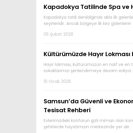
Kapadokya Tatilinde Spa ve 
Kapadokya tatili denildiğinde akla ilk gelenl
seyirleridir. Ancak bölgeye ilk kez gidenlerin
05 Şubat 2026
Kültürümüzde Hayır Lokması 
Hayır lokması, kültürümüzün en naif ve en ta
sokaklarımızı şenlendirmeye devam ediyor. 
10 Ocak 2026
Samsun’da Güvenli ve Ekonomi
Tesisat Rehberi
Evlerimizdeki konforun gizli mimarı olan komb
şehirlerde hayatımızın merkezinde yer alır.