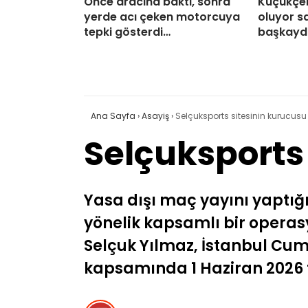
Önce aracına baktı, sonra
Küçükçe
yerde acı çeken motorcuya
oluyor s
tepki gösterdi…
başkayd
Ana Sayfa
›
Asayiş
›
Selçuksports sitesinin kurucusu
Selçuksports
Yasa dışı maç yayını yaptı
yönelik kapsamlı bir operas
Selçuk Yılmaz, İstanbul Cum
kapsamında 1 Haziran 2026 ta