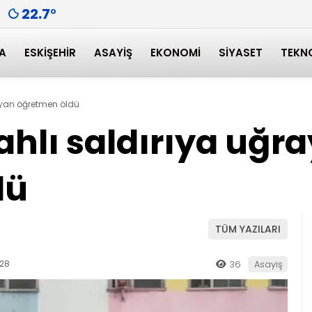
22.7
°
A
ESKIŞEHIR
ASAYIŞ
EKONOMI
SIYASET
TEKN
rayan öğretmen öldü
ahlı saldırıya uğr
dü
TÜM YAZILARI
:28
36
Asayiş