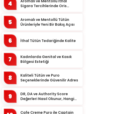
Balıkesir
Aromalı ve Mentollü İthal
4
Sigara Tercihlerinde Oris
Bartın
Markası
Batman
Aromalı ve Mentollü Tütün
5
Ürünleriyle Yeni Bir Bakış Açısı
Bayburt
Bilecik
6
İthal Tütün Tedariğinde Kalite
Bingöl
Bitlis
Kadınlarda Genital ve Kasık
7
Bolu
Bölgesi Estetiği
Burdur
Kaliteli Tütün ve Puro
8
Bursa
Seçeneklerinde Güvenilir Adres
Çanakkale
DR, DA ve Authority Score
9
Çankırı
Değerleri Nasıl Okunur, Hangi
Eşikten Sonra Anlam Kazanır?
Çorum
Cafe Creme Puro ile Captain
Denizli