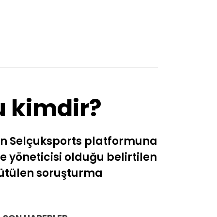
Van
Yalova
Yozgat
Zonguldak
u kimdir?
an Selçuksports platformuna
yöneticisi olduğu belirtilen
rütülen soruşturma