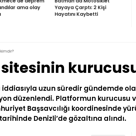
kmece’de deprem
Batman’da Motosiklet
andılar ama olay
Yayaya Çarptı: 2 Kişi
ı
Hayatını Kaybetti
 kimdir?
 sitesinin kurucus
ğı iddiasıyla uzun süredir gündemde ol
yon düzenlendi. Platformun kurucusu ve 
huriyet Başsavcılığı koordinesinde yü
rihinde Denizli’de gözaltına alındı.