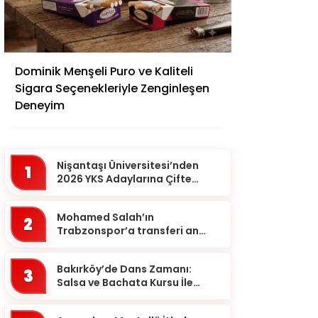
Adana
Dominik Menşeli Puro ve Kaliteli
Adıyaman
Sigara Seçenekleriyle Zenginleşen
Afyonkarahisar
Deneyim
Ağrı
Aksaray
Nişantaşı Üniversitesi’nden
1
Amasya
2026 YKS Adaylarına Çifte
Güvence: Sabit Ücret ve
Ankara
Kesintisiz Burs
Mohamed Salah’ın
2
Antalya
Trabzonspor’a transferi an
meselesi!
Ardahan
Bakırköy’de Dans Zamanı:
Artvin
3
Salsa ve Bachata Kursu İle
Aydın
Ritmi Yakalayın!