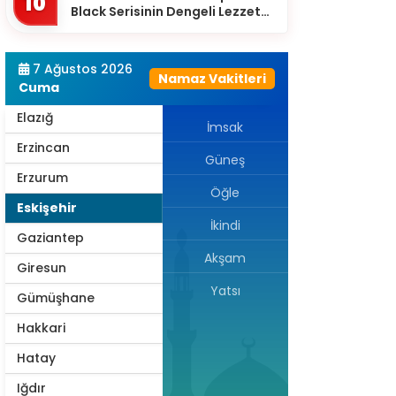
10
Black Serisinin Dengeli Lezzet
Diyarbakır
Dünyası
Düzce
7 Ağustos 2026
Namaz Vakitleri
Edirne
Cuma
Elazığ
İmsak
Erzincan
Güneş
Erzurum
Öğle
Eskişehir
İkindi
Gaziantep
Akşam
Giresun
Yatsı
Gümüşhane
Hakkari
Hatay
Iğdır