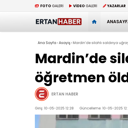
FOTO
GALERİ
VİDEO
GALERİ
YAZARLAR
ANASAYF
Ana Sayfa
›
Asayiş
›
Mardin’de silahlı saldırıya uğ
Mardin’de sil
öğretmen öl
ERTAN HABER
Giriş: 10-05-2025 12:28
Güncelleme: 10-05-2025 12