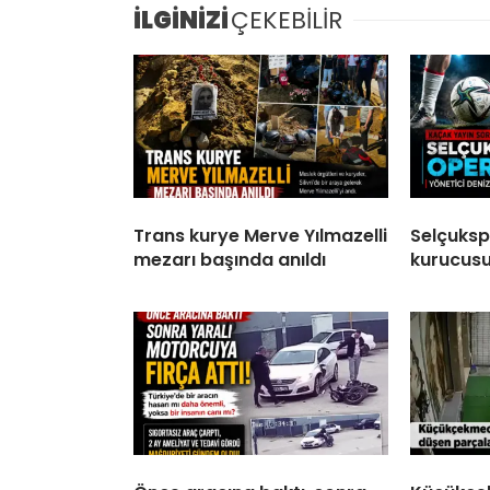
İLGİNİZİ
ÇEKEBİLİR
Trans kurye Merve Yılmazelli
Selçukspo
mezarı başında anıldı
kurucusu