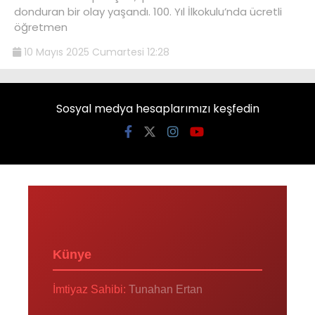
donduran bir olay yaşandı. 100. Yıl İlkokulu’nda ücretli
öğretmen
10 Mayıs 2025 Cumartesi 12:28
Sosyal medya hesaplarımızı keşfedin
Künye
İmtiyaz Sahibi:
Tunahan Ertan