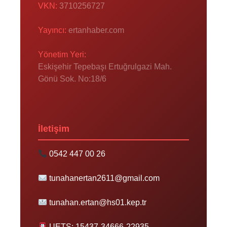
VKN:
3710256727
Yayıncı:
ertanhaber.com
Yönetim Yeri:
Eskişehir Tepebaşı Ertuğrulgazi Mah.
Gönü Sok. No:18/6
İletişim
0542 447 00 26
tunahanertan2611@gmail.com
tunahan.ertan@hs01.kep.tr
UETS: 15437-34666-22935