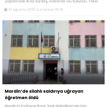
yaşlarındaki iki kız kardeş, evlerinde ölü bulundu. Teker
23 Ağustos 2025 Cumartesi 05:33
Mardin’de silahlı saldırıya uğrayan
öğretmen öldü
Mardin’in Kızıltepe ilçesi, İpek Mahallesi’nde kan