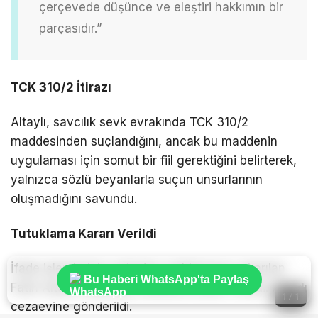
çerçevede düşünce ve eleştiri hakkımın bir
parçasıdır.”
TCK 310/2 İtirazı
Altaylı, savcılık sevk evrakında TCK 310/2
maddesinden suçlandığını, ancak bu maddenin
uygulaması için somut bir fiil gerektiğini belirterek,
yalnızca sözlü beyanlarla suçun unsurlarının
oluşmadığını savundu.
Tutuklama Kararı Verildi
İfade işlemlerinin ardından mahkemeye çıkarılan
Bu Haberi WhatsApp'ta Paylaş
Fatih Altaylı hakkında tutuklama kararı verildi. Altaylı
1 / 1
cezaevine gönderildi.