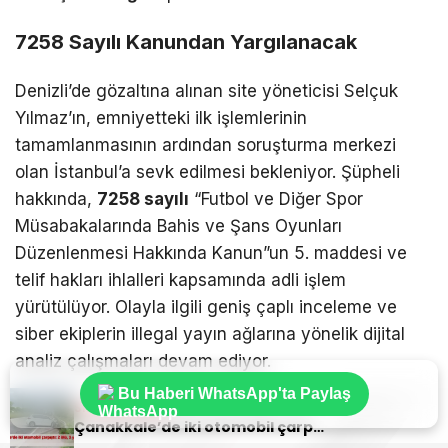
7258 Sayılı Kanundan Yargılanacak
Denizli’de gözaltına alınan site yöneticisi Selçuk
Yılmaz’ın, emniyetteki ilk işlemlerinin
tamamlanmasının ardından soruşturma merkezi
olan İstanbul’a sevk edilmesi bekleniyor. Şüpheli
hakkında,
7258 sayılı
“Futbol ve Diğer Spor
Müsabakalarında Bahis ve Şans Oyunları
Düzenlenmesi Hakkında Kanun”un 5. maddesi ve
telif hakları ihlalleri kapsamında adli işlem
yürütülüyor. Olayla ilgili geniş çaplı inceleme ve
siber ekiplerin illegal yayın ağlarına yönelik dijital
analiz çalışmaları devam ediyor.
Bu Haberi WhatsApp'ta Paylaş
Sıradaki Haber
7258 SAYILI KANUN
DENIZLI OPERASYONU
Çanakkale’de iki otomobil çarpıştı: 2 ölü, 3 yaralı