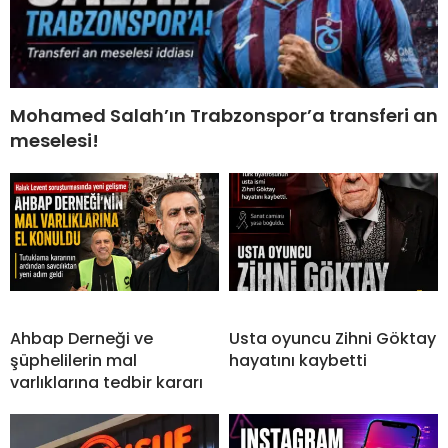
Mohamed Salah’ın Trabzonspor’a transferi an
meselesi!
Ahbap Derneği ve
Usta oyuncu Zihni Göktay
şüphelilerin mal
hayatını kaybetti
varlıklarına tedbir kararı