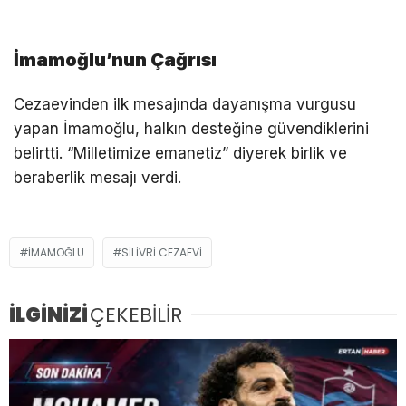
İmamoğlu’nun Çağrısı
Cezaevinden ilk mesajında dayanışma vurgusu
yapan İmamoğlu, halkın desteğine güvendiklerini
belirtti. “Milletimize emanetiz” diyerek birlik ve
beraberlik mesajı verdi.
İMAMOĞLU
SILIVRI CEZAEVI
İLGİNİZİ
ÇEKEBİLİR