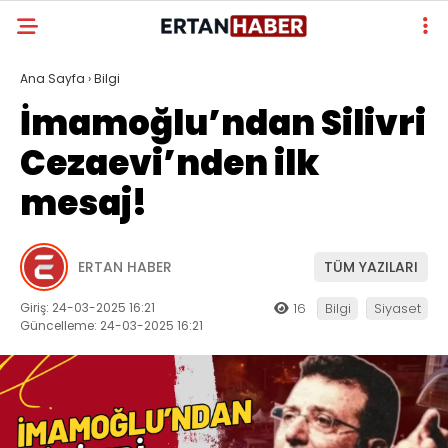
Ana Sayfa
›
Bilgi
İmamoğlu’ndan Silivri
Cezaevi’nden ilk
mesaj!
ERTAN HABER
TÜM YAZILARI
Giriş: 24-03-2025 16:21
16
Bilgi
Siyaset
Güncelleme: 24-03-2025 16:21