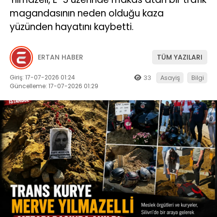
magandasının neden olduğu kaza
yüzünden hayatını kaybetti.
ERTAN HABER
TÜM YAZILARI
Giriş: 17-07-2026 01:24
33
Asayiş
Bilgi
Güncelleme: 17-07-2026 01:29