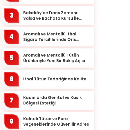
meselesi!
Ardahan
Bakırköy’de Dans Zamanı:
Artvin
3
Salsa ve Bachata Kursu İle
Aydın
Ritmi Yakalayın!
Balıkesir
Aromalı ve Mentollü İthal
4
Sigara Tercihlerinde Oris
Bartın
Markası
Batman
Aromalı ve Mentollü Tütün
5
Ürünleriyle Yeni Bir Bakış Açısı
Bayburt
Bilecik
6
İthal Tütün Tedariğinde Kalite
Bingöl
Bitlis
Kadınlarda Genital ve Kasık
7
Bolu
Bölgesi Estetiği
Burdur
Kaliteli Tütün ve Puro
8
Bursa
Seçeneklerinde Güvenilir Adres