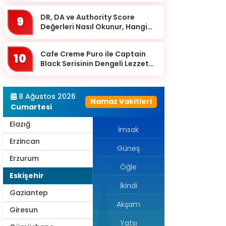
Çanakkale
DR, DA ve Authority Score
9
Çankırı
Değerleri Nasıl Okunur, Hangi
Eşikten Sonra Anlam Kazanır?
Çorum
Cafe Creme Puro ile Captain
Denizli
10
Black Serisinin Dengeli Lezzet
Diyarbakır
Dünyası
Düzce
8 Ağustos 2026
Namaz Vakitleri
Edirne
Cumartesi
Elazığ
İmsak
Erzincan
Güneş
Erzurum
Öğle
Eskişehir
İkindi
Gaziantep
Akşam
Giresun
Yatsı