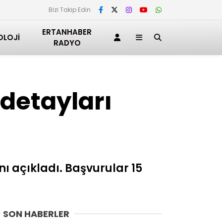
Bizi Takip Edin
ERTANHABER
OLOJI
RADYO
 detayları
ı açıkladı. Başvurular 15
SON HABERLER