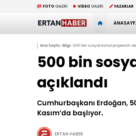
FOTO
GALERİ
VİDEO
GALERİ
YAZARLAR
ANASAYF
Ana Sayfa
›
Bilgi
›
500 bin sosyal konut projesinin de
500 bin sosya
açıklandı
Cumhurbaşkanı Erdoğan, 500 
Kasım’da başlıyor.
ERTAN HABER