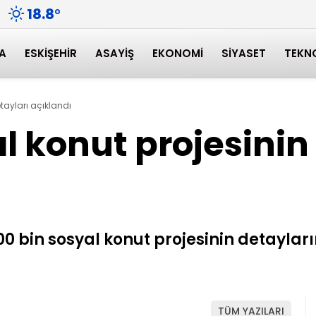
18.8
°
A
ESKIŞEHIR
ASAYIŞ
EKONOMI
SIYASET
TEKN
tayları açıklandı
l konut projesinin
bin sosyal konut projesinin detayların
TÜM YAZILARI