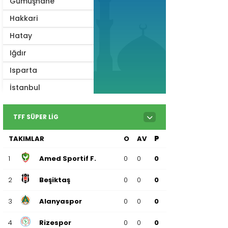
Gümüşhane
Hakkari
Hatay
Iğdır
Isparta
İstanbul
İzmir
TFF SÜPER LIG
Kahramanmaraş
TAKIMLAR
O
AV
P
Karabük
Karaman
1
Amed Sportif F.
0
0
0
Kars
2
Beşiktaş
0
0
0
Kastamonu
3
Alanyaspor
0
0
0
Kayseri
4
Rizespor
0
0
0
Kilis