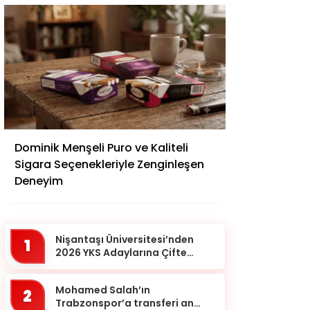
Adana
Dominik Menşeli Puro ve Kaliteli
Adıyaman
Sigara Seçenekleriyle Zenginleşen
Afyonkarahisar
Deneyim
Ağrı
Aksaray
Nişantaşı Üniversitesi’nden
1
Amasya
2026 YKS Adaylarına Çifte
Güvence: Sabit Ücret ve
Ankara
Kesintisiz Burs
Mohamed Salah’ın
2
Antalya
Trabzonspor’a transferi an