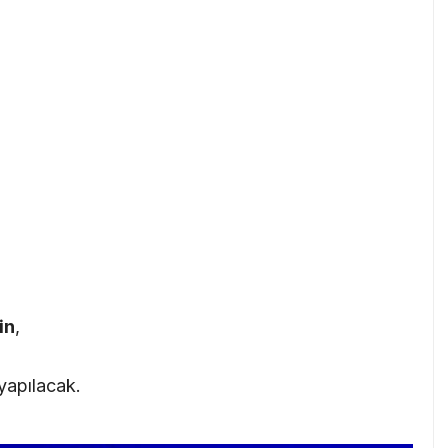
in
,
yapılacak.