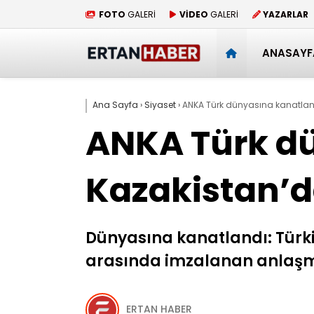
FOTO
GALERİ
VİDEO
GALERİ
YAZARLAR
ANASAYF
Ana Sayfa
›
Siyaset
›
ANKA Türk dünyasına kanatland
ANKA Türk dü
Kazakistan’d
Dünyasına kanatlandı: Türk
arasında imzalanan anlaş
ERTAN HABER