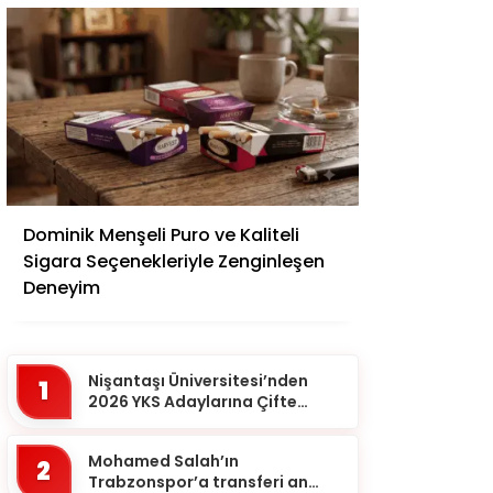
Adana
Dominik Menşeli Puro ve Kaliteli
Adıyaman
Sigara Seçenekleriyle Zenginleşen
Afyonkarahisar
Deneyim
Ağrı
Aksaray
Nişantaşı Üniversitesi’nden
1
Amasya
2026 YKS Adaylarına Çifte
Güvence: Sabit Ücret ve
Ankara
Kesintisiz Burs
Mohamed Salah’ın
2
Antalya
Trabzonspor’a transferi an