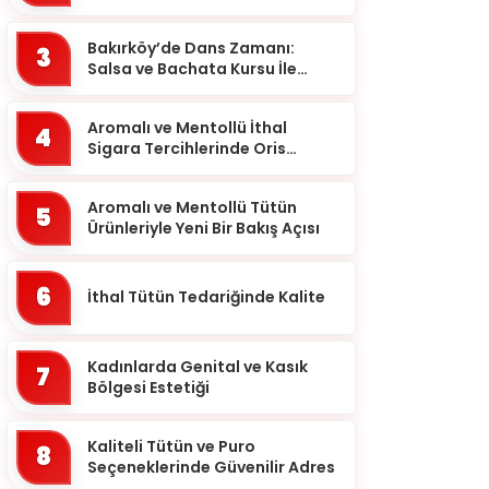
meselesi!
Ardahan
Bakırköy’de Dans Zamanı:
Artvin
3
Salsa ve Bachata Kursu İle
Aydın
Ritmi Yakalayın!
Balıkesir
Aromalı ve Mentollü İthal
4
Sigara Tercihlerinde Oris
Bartın
Markası
Batman
Aromalı ve Mentollü Tütün
5
Ürünleriyle Yeni Bir Bakış Açısı
Bayburt
Bilecik
6
İthal Tütün Tedariğinde Kalite
Bingöl
Bitlis
Kadınlarda Genital ve Kasık
7
Bolu
Bölgesi Estetiği
Burdur
Kaliteli Tütün ve Puro
8
Bursa
Seçeneklerinde Güvenilir Adres