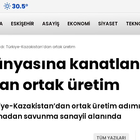
30.5
°
A
ESKIŞEHIR
ASAYIŞ
EKONOMI
SIYASET
TEKN
ı: Türkiye-Kazakistan’dan ortak üretim
nyasına kanatland
an ortak üretim
iye-Kazakistan’dan ortak üretim adımı
madan savunma sanayii alanında
TÜM YAZILARI