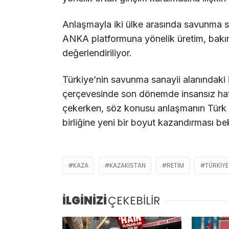
Anlaşmayla iki ülke arasında savunma san
ANKA platformuna yönelik üretim, bakım v
değerlendiriliyor.
Türkiye’nin savunma sanayii alanındaki ihr
çerçevesinde son dönemde insansız hava 
çekerken, söz konusu anlaşmanın Türk sa
birliğine yeni bir boyut kazandırması be
KAZA
KAZAKISTAN
RETIM
TÜRKIYE
İLGİNİZİ
ÇEKEBİLİR