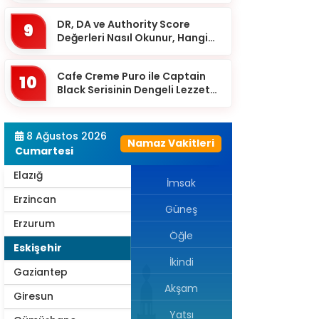
Çanakkale
DR, DA ve Authority Score
9
Çankırı
Değerleri Nasıl Okunur, Hangi
Eşikten Sonra Anlam Kazanır?
Çorum
Cafe Creme Puro ile Captain
Denizli
10
Black Serisinin Dengeli Lezzet
Diyarbakır
Dünyası
Düzce
8 Ağustos 2026
Namaz Vakitleri
Edirne
Cumartesi
Elazığ
İmsak
Erzincan
Güneş
Erzurum
Öğle
Eskişehir
İkindi
Gaziantep
Akşam
Giresun
Yatsı