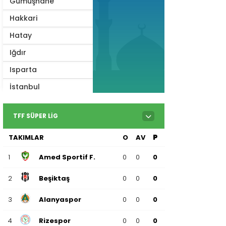
Gümüşhane
Hakkari
Hatay
Iğdır
Isparta
İstanbul
İzmir
TFF SÜPER LIG
Kahramanmaraş
TAKIMLAR
O
AV
P
Karabük
Karaman
1
Amed Sportif F.
0
0
0
Kars
2
Beşiktaş
0
0
0
Kastamonu
3
Alanyaspor
0
0
0
Kayseri
4
Rizespor
0
0
0
Kilis