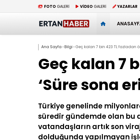
FOTO
GALERİ
VİDEO
GALERİ
YAZARLAR
ANASAYF
Ana Sayfa
›
Bilgi
›
Geç kalan 7 bin 423 TL fazladan ö
Geç kalan 7 
‘Süre sona er
Türkiye genelinde milyonlarca
süredir gündemde olan bu değ
vatandaşların artık son vira
dolduğunda yapılmayan işle