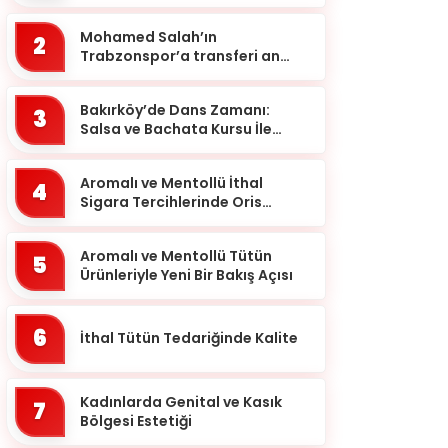
Güvence: Sabit Ücret ve
Ankara
Kesintisiz Burs
Mohamed Salah’ın
2
Antalya
Trabzonspor’a transferi an
meselesi!
Ardahan
Bakırköy’de Dans Zamanı:
3
Artvin
Salsa ve Bachata Kursu İle
Ritmi Yakalayın!
Aydın
Aromalı ve Mentollü İthal
Balıkesir
4
Sigara Tercihlerinde Oris
Bartın
Markası
Batman
Aromalı ve Mentollü Tütün
5
Ürünleriyle Yeni Bir Bakış Açısı
Bayburt
Bilecik
6
İthal Tütün Tedariğinde Kalite
Bingöl
Bitlis
Kadınlarda Genital ve Kasık
7
Bölgesi Estetiği
Bolu