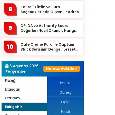
Burdur
Kaliteli Tütün ve Puro
8
Bursa
Seçeneklerinde Güvenilir Adres
Çanakkale
DR, DA ve Authority Score
9
Çankırı
Değerleri Nasıl Okunur, Hangi
Eşikten Sonra Anlam Kazanır?
Çorum
Cafe Creme Puro ile Captain
10
Denizli
Black Serisinin Dengeli Lezzet
Dünyası
Diyarbakır
Düzce
6 Ağustos 2026
Namaz Vakitleri
Perşembe
Edirne
Elazığ
İmsak
Erzincan
Güneş
Erzurum
Öğle
Eskişehir
İkindi