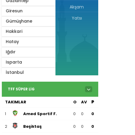
Gaziantep
Akşam
Giresun
Yatsı
Gümüşhane
Hakkari
Hatay
Iğdır
Isparta
İstanbul
İzmir
TFF SÜPER LIG
Kahramanmaraş
TAKIMLAR
O
AV
P
Karabük
Karaman
1
Amed Sportif F.
0
0
0
Kars
2
Beşiktaş
0
0
0
Kastamonu