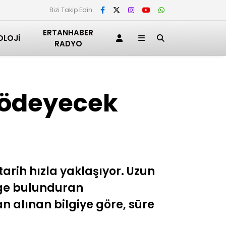
Bizi Takip Edin
ERTANHABER
OLOJI
RADYO
n ödeyecek
tarih hızla yaklaşıyor. Uzun
elge bulunduran
n alınan bilgiye göre, süre