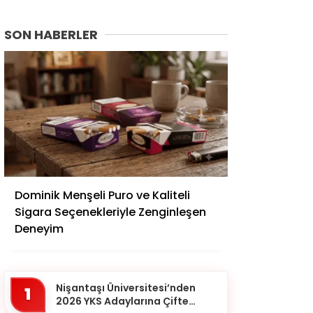
SON HABERLER
Adana
Dominik Menşeli Puro ve Kaliteli
Adıyaman
Sigara Seçenekleriyle Zenginleşen
Afyonkarahisar
Deneyim
Ağrı
Aksaray
Nişantaşı Üniversitesi’nden
1
Amasya
2026 YKS Adaylarına Çifte