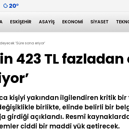
20
°
A
ESKIŞEHIR
ASAYIŞ
EKONOMI
SIYASET
TEKN
deyecek ‘Süre sona eriyor’
bin 423 TL fazlada
iyor’
 kişiyi yakından ilgilendiren kritik bir 
işiklikle birlikte, elinde belirli bir b
ja girdiği açıklandı. Resmî kaynaklarda
mler ciddi bir maddi yük getirecek.