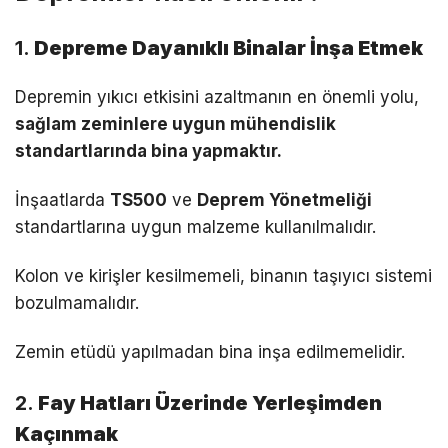
ChatGPT:
Depremler
doğal bir olaydır ve tamamen önlenemez
, ancak et
1.
Depreme Dayanıklı Binalar İnşa Etmek
Depremin yıkıcı etkisini azaltmanın en önemli yolu,
sağlam zeminlere uygun mühendislik
standartlarında bina yapmaktır.
İnşaatlarda
TS500
ve
Deprem Yönetmeliği
standartlarına uygun malzeme kullanılmalıdır.
Kolon ve kirişler kesilmemeli, binanın taşıyıcı sistemi
bozulmamalıdır.
Zemin etüdü yapılmadan bina inşa edilmemelidir.
2.
Fay Hatları Üzerinde Yerleşimden
Kaçınmak