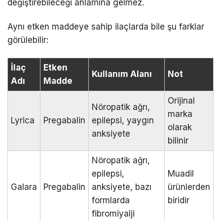
değiştirebileceği anlamına gelmez.
Aynı etken maddeye sahip ilaçlarda bile şu farklar
görülebilir:
İlaç
Etken
Kullanım Alanı
Not
Adı
Madde
Orijinal
Nöropatik ağrı,
marka
Lyrica
Pregabalin
epilepsi, yaygın
olarak
anksiyete
bilinir
Nöropatik ağrı,
epilepsi,
Muadil
Galara
Pregabalin
anksiyete, bazı
ürünlerden
formlarda
biridir
fibromiyalji