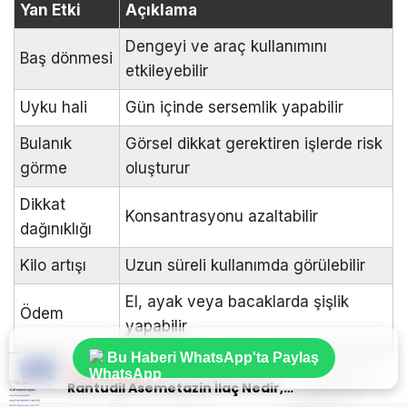
Yan Etki
Açıklama
Dengeyi ve araç kullanımını
Baş dönmesi
etkileyebilir
Uyku hali
Gün içinde sersemlik yapabilir
Bulanık
Görsel dikkat gerektiren işlerde risk
görme
oluşturur
Dikkat
Konsantrasyonu azaltabilir
dağınıklığı
Kilo artışı
Uzun süreli kullanımda görülebilir
El, ayak veya bacaklarda şişlik
Ödem
yapabilir
Bu Haberi WhatsApp'ta Paylaş
Ağız
Sıradaki Haber
Sık bildirilen etkiler arasındadır
kuruluğu
Rantudil Asemetazin İlaç Nedir, Ne İçin Kullanılır? Yan Etkileri