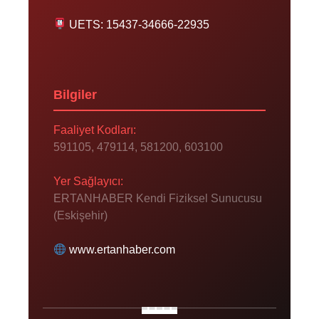
UETS: 15437-34666-22935
Bilgiler
Faaliyet Kodları:
591105, 479114, 581200, 603100
Yer Sağlayıcı:
ERTANHABER Kendi Fiziksel Sunucusu
(Eskişehir)
www.ertanhaber.com