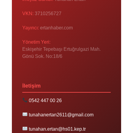
VKN:
3710256727
Yayıncı:
ertanhaber.com
Yönetim Yeri:
Eskişehir Tepebaşı Ertuğrulgazi Mah.
Gönü Sok. No:18/6
İletişim
0542 447 00 26
tunahanertan2611@gmail.com
tunahan.ertan@hs01.kep.tr