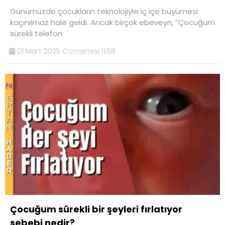
Günümüzde çocukların teknolojiyle iç içe büyümesi
kaçınılmaz hale geldi. Ancak birçok ebeveyn, “Çocuğum
sürekli telefon
01 Mart 2025 Cumartesi 11:58
Çocuğum sürekli bir şeyleri fırlatıyor
sebebi nedir?