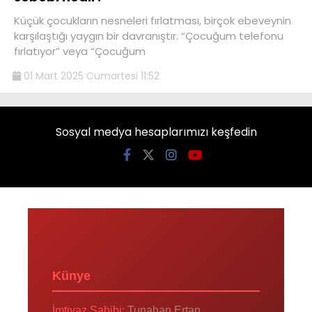
Küçük çocukların nesneleri fırlatması, birçok ebeveynin
karşılaştığı yaygın bir davranıştır. “Çocuğum telefonu
fırlatıyor” veya “Çocuğum
01 Mart 2025 Cumartesi 11:52
Sosyal medya hesaplarımızı keşfedin
Künye
İmtiyaz Sahibi:
Tunahan Ertan