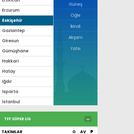
Güneş
Erzurum
Öğle
Eskişehir
İkindi
Gaziantep
Akşam
Giresun
Yatsı
Gümüşhane
Hakkari
Hatay
Iğdır
Isparta
İstanbul
İzmir
TFF SÜPER LIG
Kahramanmaraş
TAKIMLAR
O
AV
P
Karabük