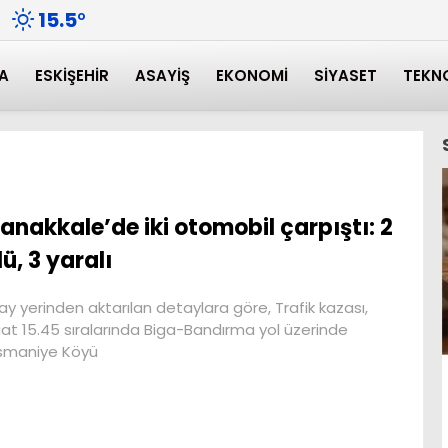
15.5
°
A
ESKIŞEHIR
ASAYIŞ
EKONOMI
SIYASET
TEKN
anakkale’de iki otomobil çarpıştı: 2
lü, 3 yaralı
ay yerinden aktarılan detaylara göre, Trafik kazası,
at 15.45 sıralarında Biga-Bandırma yol üzerinde
smaniye Köyü