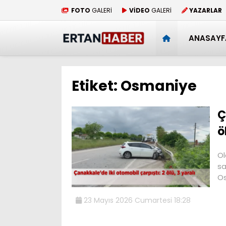
FOTO
GALERİ
VİDEO
GALERİ
YAZARLAR
ANASAYF
Etiket:
Osmaniye
Ç
ö
Ol
sa
O
23 Mayıs 2026 Cumartesi 18:28