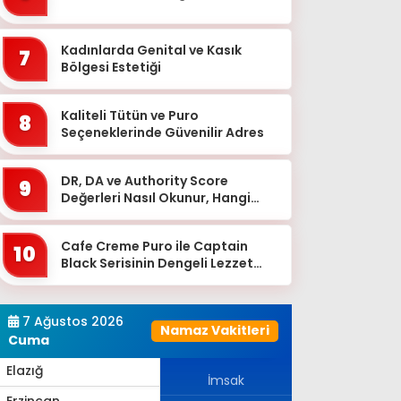
Bingöl
Bitlis
Kadınlarda Genital ve Kasık
7
Bolu
Bölgesi Estetiği
Burdur
Kaliteli Tütün ve Puro
8
Bursa
Seçeneklerinde Güvenilir Adres
Çanakkale
DR, DA ve Authority Score
9
Çankırı
Değerleri Nasıl Okunur, Hangi
Eşikten Sonra Anlam Kazanır?
Çorum
Cafe Creme Puro ile Captain
Denizli
10
Black Serisinin Dengeli Lezzet
Diyarbakır
Dünyası
Düzce
7 Ağustos 2026
Namaz Vakitleri
Edirne
Cuma
Elazığ
İmsak
Erzincan