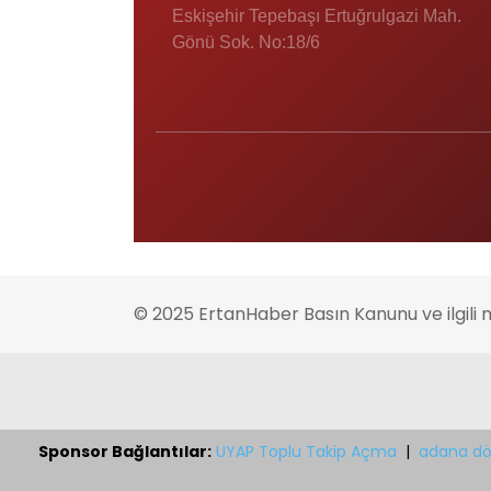
Eskişehir Tepebaşı Ertuğrulgazi Mah.
Gönü Sok. No:18/6
© 2025 ErtanHaber Basın Kanunu ve ilgili 
Sponsor Bağlantılar:
UYAP Toplu Takip Açma
|
adana dö