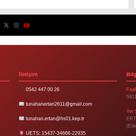
İletişim
Bilg
0542 447 00 26
Faal
5911
tunahanertan2611@gmail.com
Yer 
tunahan.ertan@hs01.kep.tr
ERT
(Esk
UETS: 15437-34666-22935