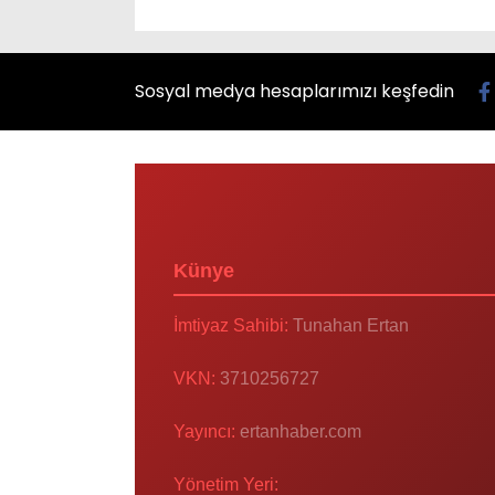
Sosyal medya hesaplarımızı keşfedin
Künye
İmtiyaz Sahibi:
Tunahan Ertan
VKN:
3710256727
Yayıncı:
ertanhaber.com
Yönetim Yeri: