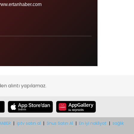
Sinop
ww.ertanhaber.com
Şırnak
Sivas
Tekirdağ
Tokat
Trabzon
Tunceli
Uşak
en alıntı yapılamaz.
Van
Yalova
Yozgat
Zonguldak
HABER
|
iptv satın al
|
Snus Satın Al
|
En iyi nakliyat
|
sağlık