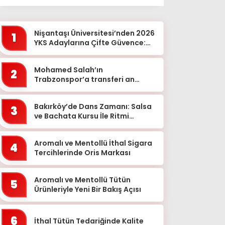
Ağrı
Aksaray
Nişantaşı Üniversitesi’nden 2026
1
Amasya
YKS Adaylarına Çifte Güvence:
Sabit Ücret ve Kesintisiz Burs
Ankara
Mohamed Salah’ın
2
Antalya
Trabzonspor’a transferi an
meselesi!
Ardahan
Bakırköy’de Dans Zamanı: Salsa
Artvin
3
ve Bachata Kursu İle Ritmi
Aydın
Yakalayın!
Balıkesir
Aromalı ve Mentollü İthal Sigara
4
Tercihlerinde Oris Markası
Bartın
Batman
Aromalı ve Mentollü Tütün
5
Ürünleriyle Yeni Bir Bakış Açısı
Bayburt
Bilecik
6
İthal Tütün Tedariğinde Kalite