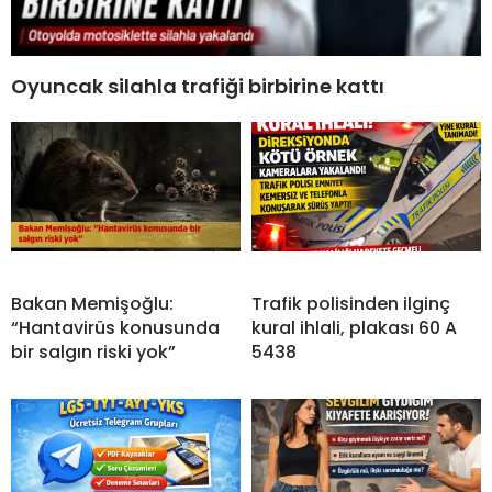
Oyuncak silahla trafiği birbirine kattı
Bakan Memişoğlu:
Trafik polisinden ilginç
“Hantavirüs konusunda
kural ihlali, plakası 60 A
bir salgın riski yok”
5438