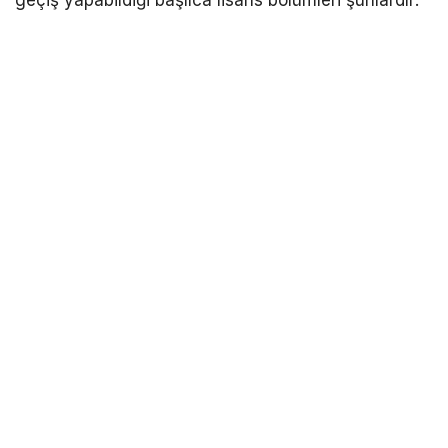
geçiş yapabildiği başlıca lisans bölümleri şunlardır: