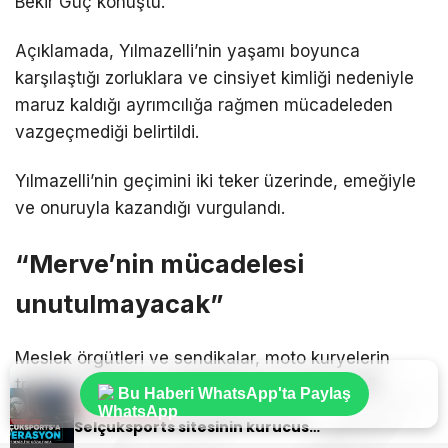
Bekir Güç konuştu.
Açıklamada, Yılmazelli’nin yaşamı boyunca
karşılaştığı zorluklara ve cinsiyet kimliği nedeniyle
maruz kaldığı ayrımcılığa rağmen mücadeleden
vazgeçmediği belirtildi.
Yılmazelli’nin geçimini iki teker üzerinde, emeğiyle
ve onuruyla kazandığı vurgulandı.
“Merve’nin mücadelesi
unutulmayacak”
Meslek örgütleri ve sendikalar, moto kuryelerin
trafikte karşılaştığı tehlikelere karşı daha etkili
Bu Haberi WhatsApp'ta Paylaş
Sıradaki Haber
önlemler alınması gerektiğine dikkat çekti.
Selçuksports sitesinin kurucusu kimdir?