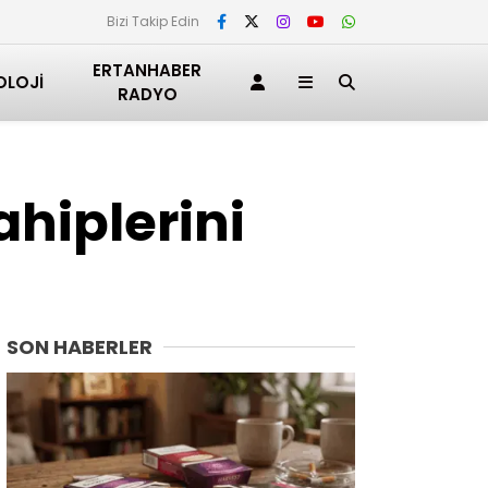
Bizi Takip Edin
ERTANHABER
OLOJI
RADYO
Sahiplerini
SON HABERLER