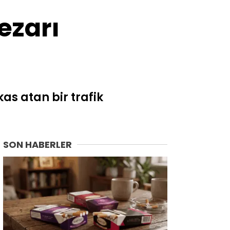
Van
ezarı
Yalova
Yozgat
Zonguldak
as atan bir trafik
SON HABERLER