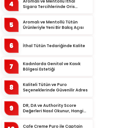
Balıkesir
Aromalı ve Mentollü İthal
4
Sigara Tercihlerinde Oris
Bartın
Markası
Batman
Aromalı ve Mentollü Tütün
5
Ürünleriyle Yeni Bir Bakış Açısı
Bayburt
Bilecik
6
İthal Tütün Tedariğinde Kalite
Bingöl
Bitlis
Kadınlarda Genital ve Kasık
7
Bolu
Bölgesi Estetiği
Burdur
Kaliteli Tütün ve Puro
8
Bursa
Seçeneklerinde Güvenilir Adres
Çanakkale
DR, DA ve Authority Score
9
Çankırı
Değerleri Nasıl Okunur, Hangi
Eşikten Sonra Anlam Kazanır?
Çorum
Cafe Creme Puro ile Captain
Denizli