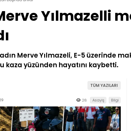
Merve Yılmazelli m
dı
adın Merve Yılmazeli, E-5 üzerinde mak
 kaza yüzünden hayatını kaybetti.
TÜM YAZILARI
29
28
Asayiş
Bilgi