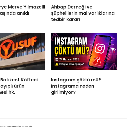
rye Merve Yılmazelli
Ahbap Derneği ve
aşında anıldı
şüphelilerin mal varlıklarına
tedbir kararı
 Batıkent Köfteci
Instagram çöktü mü?
ayıplı ürün
Instagrama neden
si hk.
girilmiyor?
zarı başında anıldı