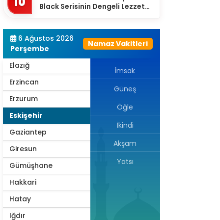
10
Black Serisinin Dengeli Lezzet
Diyarbakır
Dünyası
Düzce
6 Ağustos 2026
Namaz Vakitleri
Edirne
Perşembe
Elazığ
İmsak
Erzincan
Güneş
Erzurum
Öğle
Eskişehir
İkindi
Gaziantep
Akşam
Giresun
Yatsı
Gümüşhane
Hakkari
Hatay
Iğdır