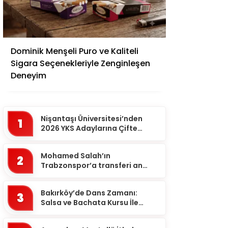
Adana
Dominik Menşeli Puro ve Kaliteli
Adıyaman
Sigara Seçenekleriyle Zenginleşen
Afyonkarahisar
Deneyim
Ağrı
Aksaray
Nişantaşı Üniversitesi’nden
1
Amasya
2026 YKS Adaylarına Çifte
Güvence: Sabit Ücret ve
Ankara
Kesintisiz Burs
Mohamed Salah’ın
2
Antalya
Trabzonspor’a transferi an
meselesi!
Ardahan
Bakırköy’de Dans Zamanı:
Artvin
3
Salsa ve Bachata Kursu İle
Aydın
Ritmi Yakalayın!