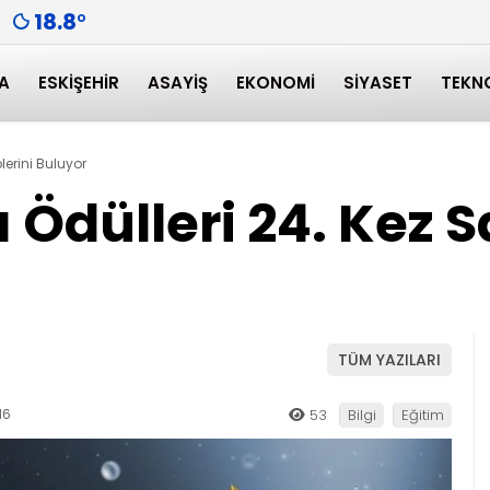
18.8
°
A
ESKIŞEHIR
ASAYIŞ
EKONOMI
SIYASET
TEKN
plerini Buluyor
rı Ödülleri 24. Kez 
TÜM YAZILARI
16
53
Bilgi
Eğitim