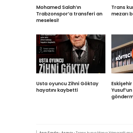
Mohamed Salah’ın
Trans ku
Trabzonspor’a transferi an
mezarı b
meselesi!
Usta oyuncu Zihni Göktay
Eskişehir
hayatını kaybetti
Yusuf’un 
gönderme
Ana Sayfa
›
Asayiş
›
Trans kurye Merve Yılmazelli me