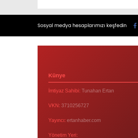
Sosyal medya hesaplarımızı keşfedin
Künye
İmtiyaz Sahibi:
Tunahan Ertan
VKN:
3710256727
Yayıncı:
ertanhaber.com
Yönetim Yeri: