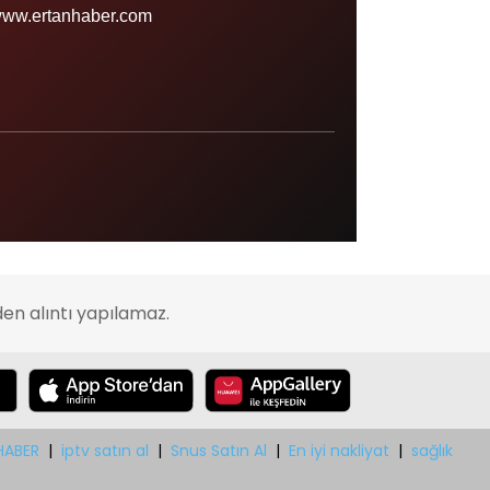
Sinop
ww.ertanhaber.com
Şırnak
Sivas
Tekirdağ
Tokat
Trabzon
Tunceli
Uşak
en alıntı yapılamaz.
Van
Yalova
Yozgat
Zonguldak
HABER
|
iptv satın al
|
Snus Satın Al
|
En iyi nakliyat
|
sağlık