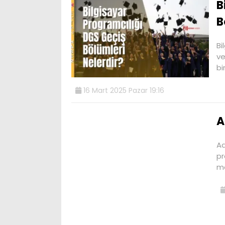
B
B
Bi
ve
bi
16 Mart 2025 Pazar 19:16
A
Ad
pr
me