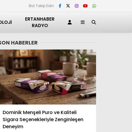
Bizi Takip Edin
ERTANHABER
OLOJI
RADYO
SON HABERLER
Adana
Dominik Menşeli Puro ve Kaliteli
Adıyaman
Sigara Seçenekleriyle Zenginleşen
Afyonkarahisar
Deneyim