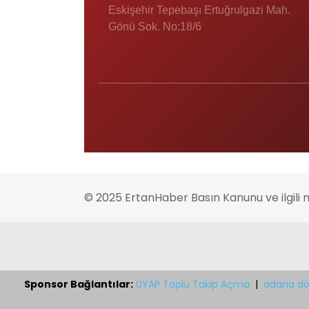
Eskişehir Tepebaşı Ertuğrulgazi Mah.
Gönü Sok. No:18/6
© 2025 ErtanHaber Basın Kanunu ve ilgili 
Sponsor Bağlantılar:
UYAP Toplu Takip Açma
|
adana dö