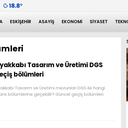
18.8
°
A
ESKIŞEHIR
ASAYIŞ
EKONOMI
SIYASET
TEKN
ümleri
yakkabı Tasarım ve Üretimi DGS
eçiş bölümleri
akkabı Tasarım ve Üretimi mezunları DGS ile hangi
sans bölümlerine geçebilir? Güncel geçiş bölümleri
e