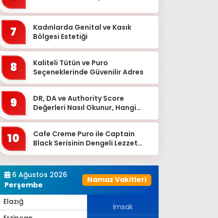
Bingöl
Bitlis
Kadınlarda Genital ve Kasık
7
Bolu
Bölgesi Estetiği
Burdur
Kaliteli Tütün ve Puro
8
Bursa
Seçeneklerinde Güvenilir Adres
Çanakkale
DR, DA ve Authority Score
9
Çankırı
Değerleri Nasıl Okunur, Hangi
Eşikten Sonra Anlam Kazanır?
Çorum
Cafe Creme Puro ile Captain
Denizli
10
Black Serisinin Dengeli Lezzet
Diyarbakır
Dünyası
Düzce
6 Ağustos 2026
Namaz Vakitleri
Edirne
Perşembe
Elazığ
İmsak
Erzincan