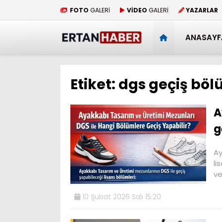
FOTO
GALERİ
VİDEO
GALERİ
YAZARLAR
ANASAYF
Etiket:
dgs geçiş böl
A
g
Ay
li
v
10 Şubat 2026 Salı 15:20