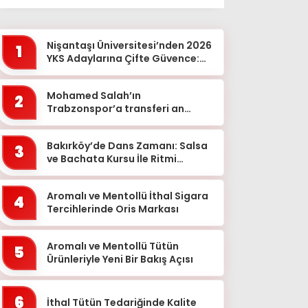
Ağrı
Aksaray
Nişantaşı Üniversitesi’nden 2026
1
Amasya
YKS Adaylarına Çifte Güvence:
Sabit Ücret ve Kesintisiz Burs
Ankara
Mohamed Salah’ın
2
Antalya
Trabzonspor’a transferi an
meselesi!
Ardahan
Bakırköy’de Dans Zamanı: Salsa
Artvin
3
ve Bachata Kursu İle Ritmi
Aydın
Yakalayın!
Balıkesir
Aromalı ve Mentollü İthal Sigara
4
Tercihlerinde Oris Markası
Bartın
Batman
Aromalı ve Mentollü Tütün
5
Ürünleriyle Yeni Bir Bakış Açısı
Bayburt
Bilecik
6
İthal Tütün Tedariğinde Kalite