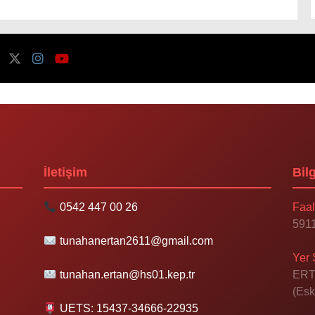
İletişim
Bilg
0542 447 00 26
Faal
5911
tunahanertan2611@gmail.com
Yer 
tunahan.ertan@hs01.kep.tr
ERT
(Esk
UETS: 15437-34666-22935