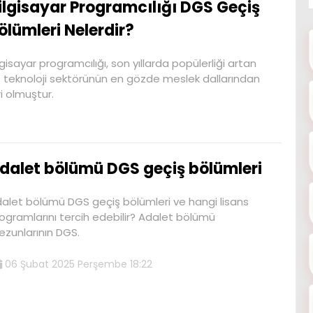
ilgisayar Programcılığı DGS Geçiş
ölümleri Nelerdir?
lgisayar programcılığı, son yıllarda popülerliği artan
 teknoloji sektörünün en gözde meslek dallarından
ri olmuştur.
dalet bölümü DGS geçiş bölümleri
alet bölümü DGS geçiş bölümleri ve hangi lisans
ogramlarını tercih edebilir? Adalet bölümü
zunlarının DGS.
06 Şubat 2025 Perşembe 18:22