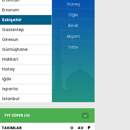
Güneş
Erzurum
Öğle
Eskişehir
İkindi
Gaziantep
Akşam
Giresun
Yatsı
Gümüşhane
Hakkari
Hatay
Iğdır
Isparta
İstanbul
İzmir
TFF SÜPER LIG
Kahramanmaraş
TAKIMLAR
O
AV
P
Karabük