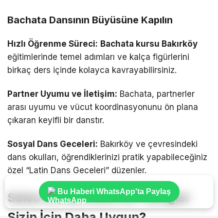
Bachata Dansının Büyüsüne Kapılın
Hızlı Öğrenme Süreci:
Bachata kursu Bakırköy
eğitimlerinde temel adımları ve kalça figürlerini
birkaç ders içinde kolayca kavrayabilirsiniz.
Partner Uyumu ve İletişim:
Bachata, partnerler
arası uyumu ve vücut koordinasyonunu ön plana
çıkaran keyifli bir danstır.
Sosyal Dans Geceleri:
Bakırköy ve çevresindeki
dans okulları, öğrendiklerinizi pratik yapabileceğiniz
özel “Latin Dans Geceleri” düzenler.
Bu Haberi WhatsApp'ta Paylaş
Salsa mı, Bachata mı? Hangisi
Sizin İçin Daha Uygun?