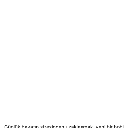
Günlük hayatın stresinden uzaklaşmak, yeni bir hobi