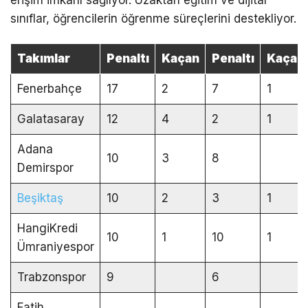
sınıflar, öğrencilerin öğrenme süreçlerini destekliyor.
Takımlar
Penaltı
Kaçan
Penaltı
Kaçan
Fenerbahçe
17
2
7
1
Galatasaray
12
4
2
1
Adana
10
3
8
Demirspor
Beşiktaş
10
2
3
1
HangiKredi
10
1
10
1
Ümraniyespor
Trabzonspor
9
6
Fatih