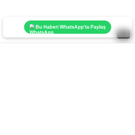
Bu Haberi WhatsApp'ta Paylaş
1 / 1
Ulaştırma ve Altyapı Bakanı Abdulkadir Uraloğlu,
Uluslararası Telekomünikasyon Birliği (ITU) ile uzun
yıllara dayanan yapıcı işbirliğinin yansıması olarak