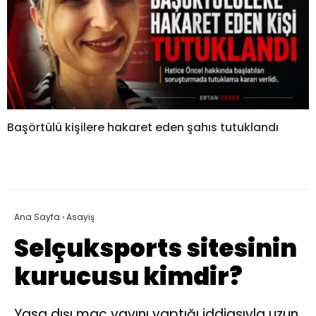
Başörtülü kişilere hakaret eden şahıs tutuklandı
Ana Sayfa
›
Asayiş
Selçuksports sitesinin
kurucusu kimdir?
Yasa dışı maç yayını yaptığı iddiasıyla uzun