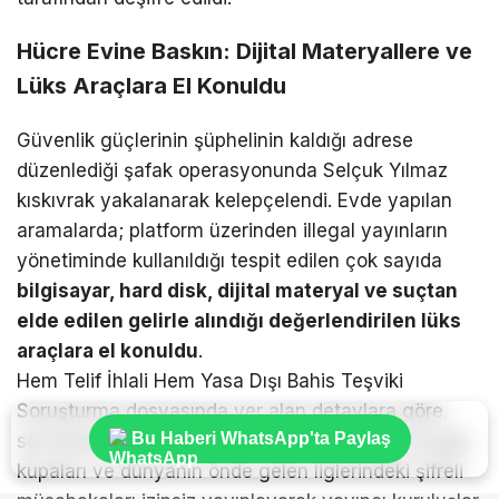
Hücre Evine Baskın: Dijital Materyallere ve
Lüks Araçlara El Konuldu
Güvenlik güçlerinin şüphelinin kaldığı adrese
düzenlediği şafak operasyonunda Selçuk Yılmaz
kıskıvrak yakalanarak kelepçelendi. Evde yapılan
aramalarda; platform üzerinden illegal yayınların
yönetiminde kullanıldığı tespit edilen çok sayıda
bilgisayar, hard disk, dijital materyal ve suçtan
elde edilen gelirle alındığı değerlendirilen lüks
araçlara el konuldu
.
Hem Telif İhlali Hem Yasa Dışı Bahis Teşviki
Soruşturma dosyasında yer alan detaylara göre,
Bu Haberi WhatsApp'ta Paylaş
söz konusu platformun Trendyol Süper Lig, Avrupa
kupaları ve dünyanın önde gelen liglerindeki şifreli