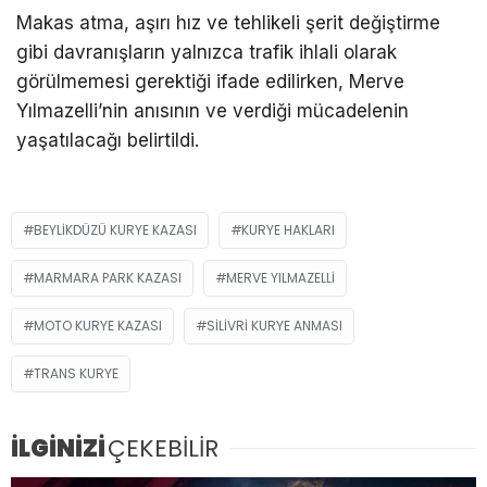
Makas atma, aşırı hız ve tehlikeli şerit değiştirme
gibi davranışların yalnızca trafik ihlali olarak
görülmemesi gerektiği ifade edilirken, Merve
Yılmazelli’nin anısının ve verdiği mücadelenin
yaşatılacağı belirtildi.
BEYLIKDÜZÜ KURYE KAZASI
KURYE HAKLARI
MARMARA PARK KAZASI
MERVE YILMAZELLI
MOTO KURYE KAZASI
SILIVRI KURYE ANMASI
TRANS KURYE
İLGİNİZİ
ÇEKEBİLİR