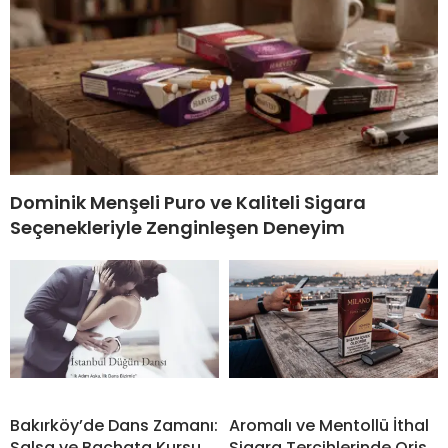
Dominik Menşeli Puro ve Kaliteli Sigara
Seçenekleriyle Zenginleşen Deneyim
Bakırköy’de Dans Zamanı:
Aromalı ve Mentollü İthal
Salsa ve Bachata Kursu
Sigara Tercihlerinde Oris