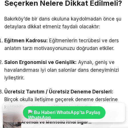
Seçerken Nelere Dikkat Edilmeli?
Bakırköy’de bir dans okuluna kaydolmadan önce şu
detaylara dikkat etmeniz faydalı olacaktır:
Eğitmen Kadrosu:
Eğitmenlerin tecrübesi ve ders
anlatım tarzı motivasyonunuzu doğrudan etkiler.
Salon Ergonomisi ve Genişlik:
Aynalı, geniş ve
havalandırması iyi olan salonlar dans deneyiminizi
iyileştirir.
Ücretsiz Tanıtım / Ücretsiz Deneme Dersleri:
Birçok okulla iletişime geçerek deneme derslerine
katılabilir, ortamı ve eğitmeni yakından
Bu Haberi WhatsApp'ta Paylaş
tanıyabilirsiniz.
Sıradaki Haber
Aromalı ve Mentollü İthal Sigara Tercihlerinde Oris Markası