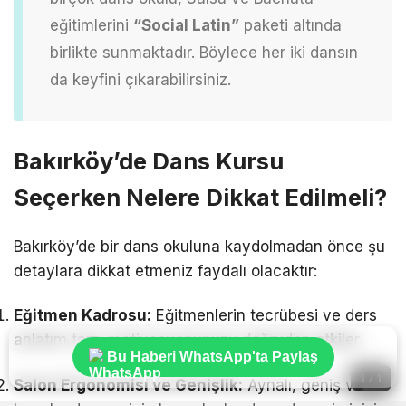
eğitimlerini
“Social Latin”
paketi altında
birlikte sunmaktadır. Böylece her iki dansın
da keyfini çıkarabilirsiniz.
Bakırköy’de Dans Kursu
Seçerken Nelere Dikkat Edilmeli?
Bakırköy’de bir dans okuluna kaydolmadan önce şu
detaylara dikkat etmeniz faydalı olacaktır:
Eğitmen Kadrosu:
Eğitmenlerin tecrübesi ve ders
anlatım tarzı motivasyonunuzu doğrudan etkiler.
Bu Haberi WhatsApp'ta Paylaş
1 / 1
Salon Ergonomisi ve Genişlik:
Aynalı, geniş ve