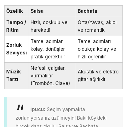
Özellik
Salsa
Bachata
Tempo /
Hızlı, coşkulu ve
Orta/Yavaş, akıcı
Ritim
hareketli
ve romantik
Temel adımlar
Temel adımları
Zorluk
kolay, dönüşler
oldukça kolay ve
Seviyesi
pratik gerektirir
hızlı öğrenilir
Nefesli çalgılar,
Müzik
Akustik ve elektro
vurmalılar
Tarzı
gitar ağırlıklı
(Trombón, Clave)
İpucu:
Seçim yapmakta
zorlanıyorsanız üzülmeyin! Bakırköy’deki
birçok dans okulu, Salsa ve Bachata