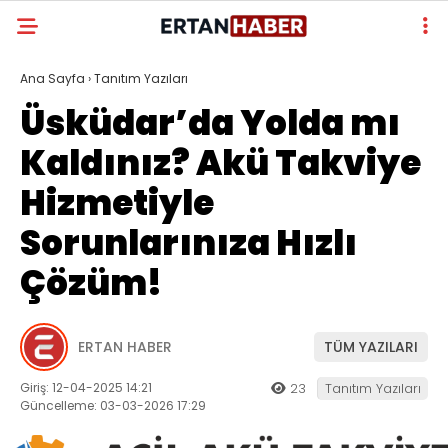
Ana Sayfa
›
Tanıtım Yazıları
Üsküdar’da Yolda mı
Kaldınız? Akü Takviye
Hizmetiyle
Sorunlarınıza Hızlı
Çözüm!
ERTAN HABER
TÜM YAZILARI
Giriş: 12-04-2025 14:21
23
Tanıtım Yazıları
Güncelleme: 03-03-2026 17:29