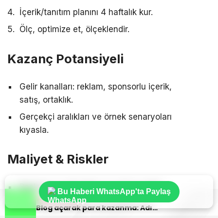
İçerik/tanıtım planını 4 haftalık kur.
Ölç, optimize et, ölçeklendir.
Kazanç Potansiyeli
Gelir kanalları: reklam, sponsorlu içerik,
satış, ortaklık.
Gerçekçi aralıkları ve örnek senaryoları
kıyasla.
Maliyet & Riskler
Başlangıç maliyetleri ve gizli ücretler.
Bu Haberi WhatsApp'ta Paylaş
Sıradaki Haber
Sıradaki Haber
Piyasa dalgalanması ve nakit akışı riski.
Sanal asistanlık hizmeti ile gelir
Blog açarak para kazanma: Adım adım plan | Net Rehber