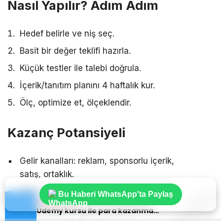
Nasıl Yapılır? Adım Adım
Hedef belirle ve niş seç.
Basit bir değer teklifi hazırla.
Küçük testler ile talebi doğrula.
İçerik/tanıtım planını 4 haftalık kur.
Ölç, optimize et, ölçeklendir.
Kazanç Potansiyeli
Gelir kanalları: reklam, sponsorlu içerik,
satış, ortaklık.
Gerçekçi aralıkları ve örnek senaryoları
Bu Haberi WhatsApp'ta Paylaş
Sıradaki Haber
kıyasla.
Udemy kursu ile para kazanmak: İçerik ve pazarlama | Net Rehber